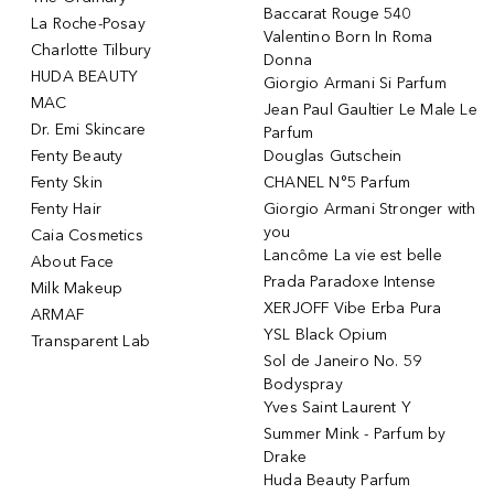
Baccarat Rouge 540
La Roche-Posay
Valentino Born In Roma
Charlotte Tilbury
Donna
HUDA BEAUTY
Giorgio Armani Si Parfum
MAC
Jean Paul Gaultier Le Male Le
Dr. Emi Skincare
Parfum
Fenty Beauty
Douglas Gutschein
Fenty Skin
CHANEL N°5 Parfum
Fenty Hair
Giorgio Armani Stronger with
you
Caia Cosmetics
Lancôme La vie est belle
About Face
Prada Paradoxe Intense
Milk Makeup
XERJOFF Vibe Erba Pura
ARMAF
YSL Black Opium
Transparent Lab
Sol de Janeiro No. 59
Bodyspray
Yves Saint Laurent Y
Summer Mink - Parfum by
Drake
Huda Beauty Parfum