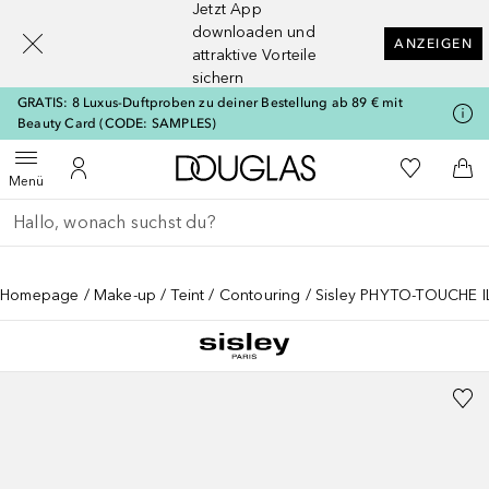
Jetzt App
[navigation.slideout.screenreader]
downloaden und
ANZEIGEN
attraktive Vorteile
sichern
GRATIS: 8 Luxus-Duftproben zu deiner Bestellung ab 89 € mit
Beauty Card (CODE: SAMPLES)
Zur Douglas Startseite
Zu Meiner 
Menü öffnen
Zu Meinem Kundenkonto
Zum
Menü
Gehe zurück
Suche ausführen
Homepage
Make-up
Teint
Contouring
Sisley PHYTO-TOUCHE I