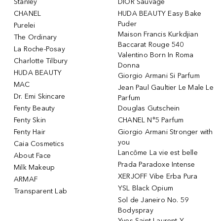
Stanley
DIOR Sauvage
CHANEL
HUDA BEAUTY Easy Bake
Puder
Purelei
Maison Francis Kurkdjian
The Ordinary
Baccarat Rouge 540
La Roche-Posay
Valentino Born In Roma
Charlotte Tilbury
Donna
HUDA BEAUTY
Giorgio Armani Si Parfum
MAC
Jean Paul Gaultier Le Male Le
Dr. Emi Skincare
Parfum
Fenty Beauty
Douglas Gutschein
Fenty Skin
CHANEL N°5 Parfum
Fenty Hair
Giorgio Armani Stronger with
you
Caia Cosmetics
Lancôme La vie est belle
About Face
Prada Paradoxe Intense
Milk Makeup
XERJOFF Vibe Erba Pura
ARMAF
YSL Black Opium
Transparent Lab
Sol de Janeiro No. 59
Bodyspray
Yves Saint Laurent Y