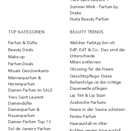
Summer Mink - Parfum by
Drake
Huda Beauty Parfum
TOP KATEGORIEN
BEAUTY TRENDS
Parfum & Düfte
Welcher Farbtyp bin ich
Beauty Deals
EdP, EdT & Co.: Das sind die
Unterschiede
Make-up
Milien entfernen
Parfum-Deals
Glossing für die Haare
Rituals Geschenksets
Gesichtspflege: Diese
Männerparfum &
Reihenfolge ist die richtige
Herrenparfum
Dauerwelle pflegen
Damen Parfum im SALE
Lip Tint & Lip Stain
Yves Saint Laurent
Arabische Parfums
Damendüfte
Damenparfum &
Haare in der Sauna schützen
Frauenparfum
Festes Parfum
Damen Parfum Top 10
Haarausfall im Alter
Sol de Janeiro Parfum
Koffein gegen Haarausfall