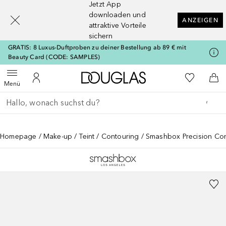
Jetzt App
[navigation.slideout.screenreader]
downloaden und
ANZEIGEN
attraktive Vorteile
sichern
GRATIS: 8 Luxus-Duftproben zu deiner Bestellung ab 89 € mit
Beauty Card (CODE: SAMPLES)
Zur Douglas Startseite
Zu Meiner 
Menü öffnen
Zu Meinem Kundenkonto
Zum
Menü
Gehe zurück
Suche ausführen
Homepage
Make-up
Teint
Contouring
Smashbox Precision Con