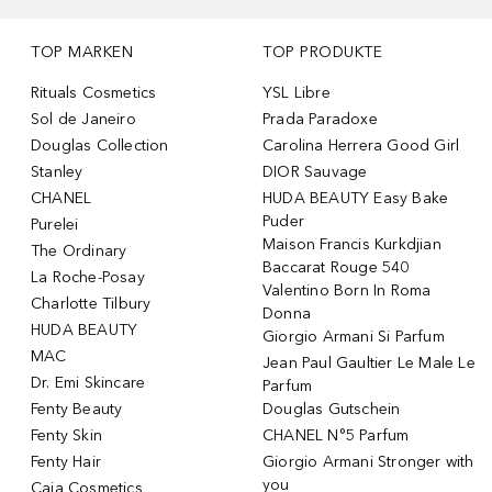
TOP MARKEN
TOP PRODUKTE
Rituals Cosmetics
YSL Libre
Sol de Janeiro
Prada Paradoxe
Douglas Collection
Carolina Herrera Good Girl
Stanley
DIOR Sauvage
CHANEL
HUDA BEAUTY Easy Bake
Puder
Purelei
Maison Francis Kurkdjian
The Ordinary
Baccarat Rouge 540
La Roche-Posay
Valentino Born In Roma
Charlotte Tilbury
Donna
HUDA BEAUTY
Giorgio Armani Si Parfum
MAC
Jean Paul Gaultier Le Male Le
Dr. Emi Skincare
Parfum
Fenty Beauty
Douglas Gutschein
Fenty Skin
CHANEL N°5 Parfum
Fenty Hair
Giorgio Armani Stronger with
you
Caia Cosmetics