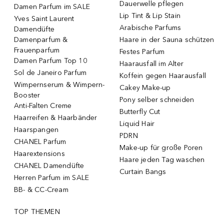
Dauerwelle pflegen
Damen Parfum im SALE
Lip Tint & Lip Stain
Yves Saint Laurent
Arabische Parfums
Damendüfte
Damenparfum &
Haare in der Sauna schützen
Frauenparfum
Festes Parfum
Damen Parfum Top 10
Haarausfall im Alter
Sol de Janeiro Parfum
Koffein gegen Haarausfall
Wimpernserum & Wimpern-
Cakey Make-up
Booster
Pony selber schneiden
Anti-Falten Creme
Butterfly Cut
Haarreifen & Haarbänder
Liquid Hair
Haarspangen
PDRN
CHANEL Parfum
Make-up für große Poren
Haarextensions
Haare jeden Tag waschen
CHANEL Damendüfte
Curtain Bangs
Herren Parfum im SALE
BB- & CC-Cream
TOP THEMEN