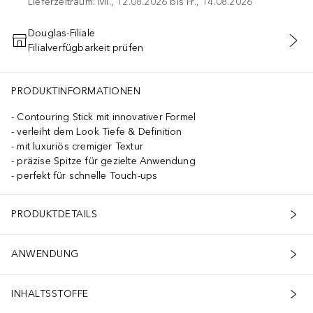
Lieferzeitraum: Mi., 12.08.2026 bis Fr., 14.08.2026
Douglas-Filiale
Filialverfügbarkeit prüfen
IN DEN WARENKORB
PRODUKTINFORMATIONEN
Contouring Stick mit innovativer Formel
verleiht dem Look Tiefe & Definition
mit luxuriös cremiger Textur
präzise Spitze für gezielte Anwendung
perfekt für schnelle Touch-ups
PRODUKTDETAILS
ANWENDUNG
INHALTSSTOFFE