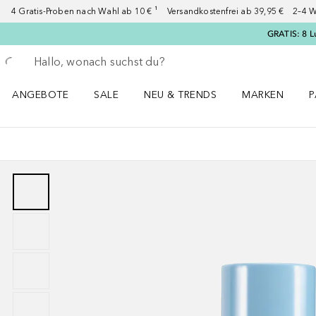
4 Gratis-Proben nach Wahl ab 10 € ¹ Versandkostenfrei ab 39,95 € 2–4 W
GRATIS: 8 L
Gehe zurück
Suche ausführen
ANGEBOTE
SALE
NEU & TRENDS
MARKEN
P
Angebote Menü öffnen
Sale Menü öffnen
NEU & TRENDS Menü öffnen
MARKEN Menü ö
P