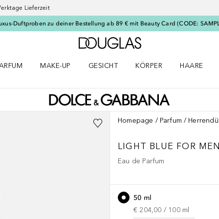
erktage Lieferzeit
uxus-Duftproben zu deiner Bestellung ab 89 € mit Beauty Card (CODE: SAMP
Zur Douglas Startseite
ARFUM
MAKE-UP
GESICHT
KÖRPER
HAARE
ffnen
arfum Menü öffnen
Make-up Menü öffnen
Gesicht Menü öffnen
Körper Menü öffnen
Haare Menü
Homepage
Parfum
Herrendü
LIGHT BLUE
FOR ME
Eau de Parfum
50 ml
€ 204,00
 / 
100
ml