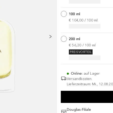
100 ml
€ 104,00
 / 
100
ml
200 ml
€ 56,20
 / 
100
ml
PREISVORTEIL
Online
:
auf Lager
Versandkosten
Lieferzeitraum: Mi., 12.08.20
Douglas-Filiale