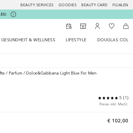
BEAUTY SERVICES
GOODIES
BEAUTY CARD
FILIALEN
LES)
Zu Meiner 
Zum Storefinder
Zu Meinem Kunde
Zum
GESUNDHEIT & WELLNESS
LIFESTYLE
DOUGLAS COLL
 öffnen
Gesundheit & Wellness Menü öffnen
Lifestyle Menü öffnen
Douglas Collecti
fte
Parfum
Dolce&Gabbana Light Blue For Men
N
5
(
1
)
Preise inkl. MwSt.
€ 102,00