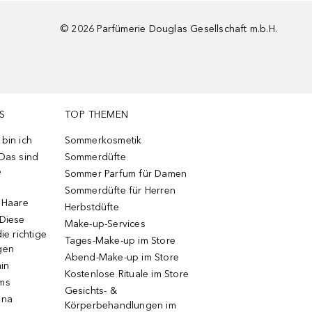
©
2026
Parfümerie Douglas Gesellschaft m.b.H.
S
TOP THEMEN
bin ich
Sommerkosmetik
 Das sind
Sommerdüfte
e
Sommer Parfum für Damen
Sommerdüfte für Herren
e Haare
Herbstdüfte
 Diese
Make-up-Services
ie richtige
Tages-Make-up im Store
gen
Abend-Make-up im Store
ain
Kostenlose Rituale im Store
ums
Gesichts- &
una
Körperbehandlungen im