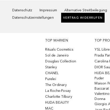
Datenschutz
Impressum
Alternative Streitbeilegung
Datenschutzeinstellungen
VERTRAG WIDERRUFEN
TOP MARKEN
TOP PR
Rituals Cosmetics
YSL Libre
Sol de Janeiro
Prada Pa
Douglas Collection
Carolina 
Stanley
DIOR Sa
CHANEL
HUDA BE
Puder
Purelei
Maison Fr
The Ordinary
Baccarat
La Roche-Posay
Valentin
Charlotte Tilbury
Donna
HUDA BEAUTY
Giorgio A
MAC
Jean Paul