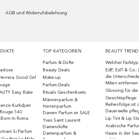
AGB und Widerrufsbelehrung
ODUKTE
TOP KATEGORIEN
BEAUTY TREND
Parfum & Düfte
Welcher Farbtyp 
radoxe
Beauty Deals
EdP, EdT & Co.:
die Unterschied
Herrera Good Girl
Make-up
Milien entfernen
uvage
Parfum-Deals
Glossing für di
AUTY Easy Bake
Rituals Geschenksets
Gesichtspflege:
Männerparfum &
Reihenfolge ist d
ancis Kurkdjian
Herrenparfum
Dauerwelle pfle
 Rouge 540
Damen Parfum im SALE
o Born In Roma
Lip Tint & Lip St
Yves Saint Laurent
Arabische Parf
Damendüfte
rmani Si Parfum
Damenparfum &
Haare in der Sa
 Gaultier Le Male