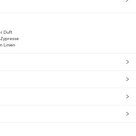
er Duft
r-Zypresse
n Linien