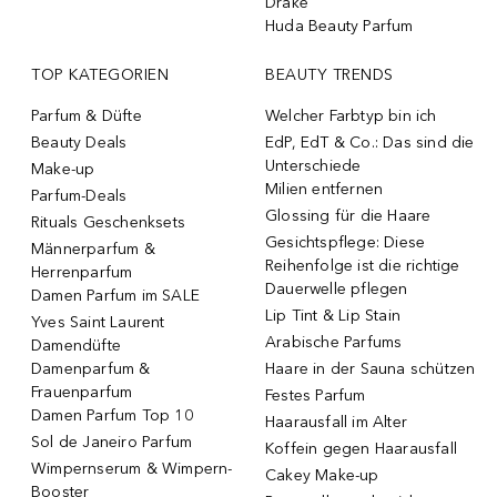
Drake
Huda Beauty Parfum
TOP KATEGORIEN
BEAUTY TRENDS
Parfum & Düfte
Welcher Farbtyp bin ich
Beauty Deals
EdP, EdT & Co.: Das sind die
Unterschiede
Make-up
Milien entfernen
Parfum-Deals
Glossing für die Haare
Rituals Geschenksets
Gesichtspflege: Diese
Männerparfum &
Reihenfolge ist die richtige
Herrenparfum
Dauerwelle pflegen
Damen Parfum im SALE
Lip Tint & Lip Stain
Yves Saint Laurent
Arabische Parfums
Damendüfte
Damenparfum &
Haare in der Sauna schützen
Frauenparfum
Festes Parfum
Damen Parfum Top 10
Haarausfall im Alter
Sol de Janeiro Parfum
Koffein gegen Haarausfall
Wimpernserum & Wimpern-
Cakey Make-up
Booster