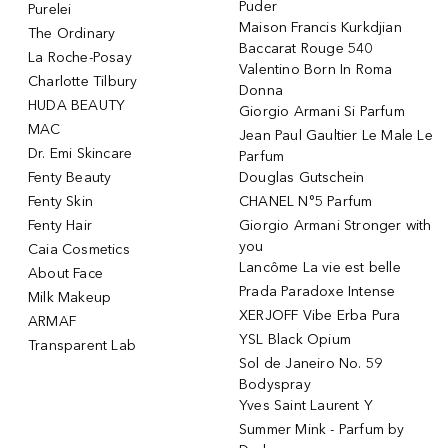
Puder
Purelei
Maison Francis Kurkdjian
The Ordinary
Baccarat Rouge 540
La Roche-Posay
Valentino Born In Roma
Charlotte Tilbury
Donna
HUDA BEAUTY
Giorgio Armani Si Parfum
MAC
Jean Paul Gaultier Le Male Le
Dr. Emi Skincare
Parfum
Fenty Beauty
Douglas Gutschein
Fenty Skin
CHANEL N°5 Parfum
Fenty Hair
Giorgio Armani Stronger with
you
Caia Cosmetics
Lancôme La vie est belle
About Face
Prada Paradoxe Intense
Milk Makeup
XERJOFF Vibe Erba Pura
ARMAF
YSL Black Opium
Transparent Lab
Sol de Janeiro No. 59
Bodyspray
Yves Saint Laurent Y
Summer Mink - Parfum by