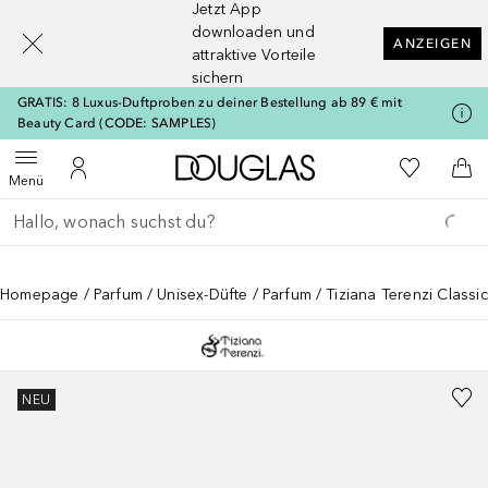
Jetzt App
[navigation.slideout.screenreader]
downloaden und
ANZEIGEN
attraktive Vorteile
sichern
GRATIS: 8 Luxus-Duftproben zu deiner Bestellung ab 89 € mit
Beauty Card (CODE: SAMPLES)
Zur Douglas Startseite
Zu Meiner 
Menü öffnen
Zu Meinem Kundenkonto
Zum
Menü
Gehe zurück
Suche ausführen
Homepage
Parfum
Unisex-Düfte
Parfum
Tiziana Terenzi Class
NEU