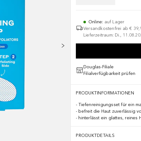
Online
:
auf Lager
Versandkostenfrei ab
€ 39,
Lieferzeitraum: Di., 11.08.2
Douglas-Filiale
Filialverfügbarkeit prüfen
PRODUKTINFORMATIONEN
Tiefenreinigungsset für ein m
befreit die Haut zuverlässig v
hinterlässt ein glattes, reines
PRODUKTDETAILS