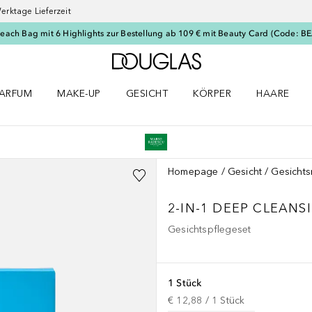
erktage Lieferzeit
Beach Bag mit 6 Highlights zur Bestellung ab 109 € mit Beauty Card (Code: 
Zur Douglas Startseite
ARFUM
MAKE-UP
GESICHT
KÖRPER
HAARE
ffnen
arfum Menü öffnen
Make-up Menü öffnen
Gesicht Menü öffnen
Körper Menü öffnen
Haare Menü
Homepage
Gesicht
Gesichts
2-IN-1 DEEP CLEANS
Gesichtspflegeset
1 Stück
€ 12,88
 / 
1
Stück