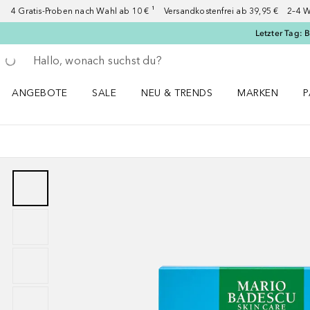
4 Gratis-Proben nach Wahl ab 10 € ¹ Versandkostenfrei ab 39,95 € 2–4 W
Letzter Tag: 
Gehe zurück
Suche ausführen
ANGEBOTE
SALE
NEU & TRENDS
MARKEN
P
Angebote Menü öffnen
Sale Menü öffnen
NEU & TRENDS Menü öffnen
MARKEN Menü ö
P