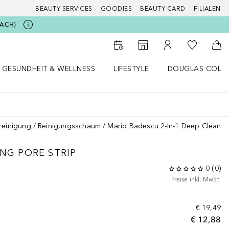
BEAUTY SERVICES
GOODIES
BEAUTY CARD
FILIALEN
BEACH)
Zu Meiner 
Zum Storefinder
Zu Meinem Kunde
Zum
GESUNDHEIT & WELLNESS
LIFESTYLE
DOUGLAS COLL
 öffnen
Gesundheit & Wellness Menü öffnen
Lifestyle Menü öffnen
Douglas Collecti
reinigung
Reinigungsschaum
Mario Badescu 2-In-1 Deep Cleansin
ING PORE STRIP
0
(
0
)
Preise inkl. MwSt.
€ 19,49
€ 12,88