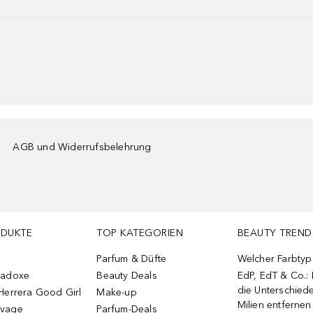
AGB und Widerrufsbelehrung
ODUKTE
TOP KATEGORIEN
BEAUTY TREND
Parfum & Düfte
Welcher Farbtyp 
radoxe
Beauty Deals
EdP, EdT & Co.:
die Unterschied
Herrera Good Girl
Make-up
Milien entfernen
uvage
Parfum-Deals