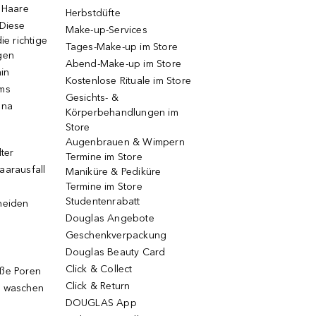
e Haare
Herbstdüfte
 Diese
Make-up-Services
ie richtige
Tages-Make-up im Store
gen
Abend-Make-up im Store
ain
Kostenlose Rituale im Store
ums
Gesichts- &
una
Körperbehandlungen im
Store
Augenbrauen & Wimpern
lter
Termine im Store
aarausfall
Maniküre & Pediküre
Termine im Store
Studentenrabatt
neiden
Douglas Angebote
Geschenkverpackung
Douglas Beauty Card
Click & Collect
oße Poren
Click & Return
g waschen
DOUGLAS App