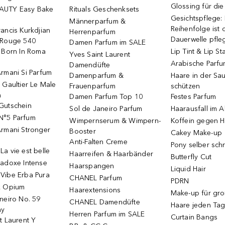
Glossing für di
AUTY Easy Bake
Rituals Geschenksets
Gesichtspflege:
Männerparfum &
Reihenfolge ist d
ancis Kurkdjian
Herrenparfum
Dauerwelle pfle
 Rouge 540
Damen Parfum im SALE
o Born In Roma
Lip Tint & Lip St
Yves Saint Laurent
Arabische Parf
Damendüfte
rmani Si Parfum
Damenparfum &
Haare in der Sa
 Gaultier Le Male
Frauenparfum
schützen
m
Damen Parfum Top 10
Festes Parfum
Gutschein
Sol de Janeiro Parfum
Haarausfall im A
N°5 Parfum
Wimpernserum & Wimpern-
Koffein gegen H
Armani Stronger
Booster
Cakey Make-up
Anti-Falten Creme
Pony selber sch
a vie est belle
Haarreifen & Haarbänder
Butterfly Cut
radoxe Intense
Haarspangen
Liquid Hair
Vibe Erba Pura
CHANEL Parfum
PDRN
k Opium
Haarextensions
Make-up für gr
neiro No. 59
CHANEL Damendüfte
Haare jeden Ta
ay
Herren Parfum im SALE
Curtain Bangs
t Laurent Y