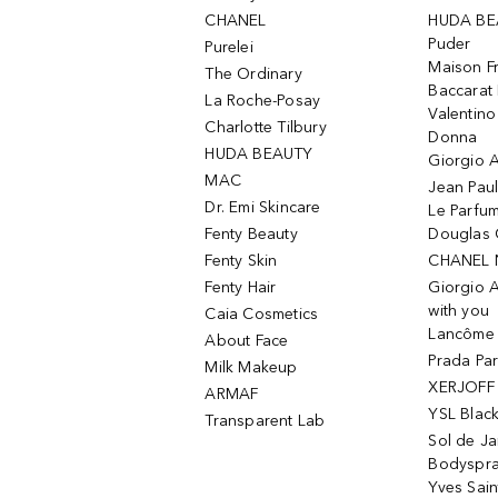
CHANEL
HUDA BE
Puder
Purelei
Maison Fr
The Ordinary
Baccarat
La Roche-Posay
Valentin
Charlotte Tilbury
Donna
HUDA BEAUTY
Giorgio A
MAC
Jean Paul
Dr. Emi Skincare
Le Parfu
Fenty Beauty
Douglas 
Fenty Skin
CHANEL 
Fenty Hair
Giorgio 
with you
Caia Cosmetics
Lancôme L
About Face
Prada Pa
Milk Makeup
XERJOFF 
ARMAF
YSL Blac
Transparent Lab
Sol de Ja
Bodyspr
Yves Sain