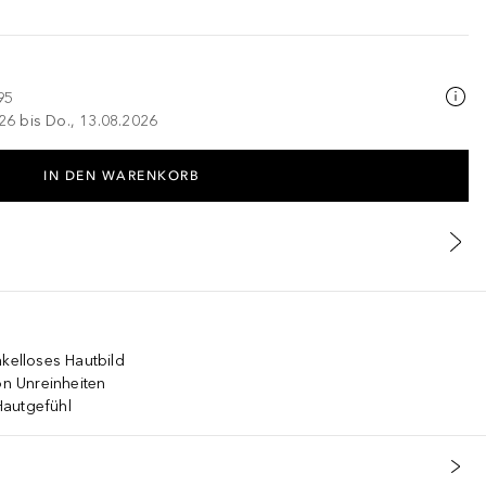
95
026 bis Do., 13.08.2026
IN DEN WARENKORB
akelloses Hautbild
on Unreinheiten
 Hautgefühl