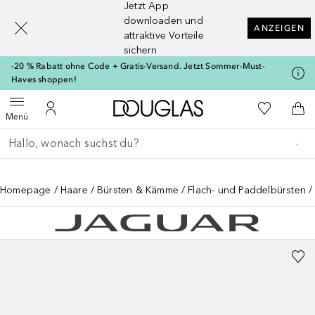
Jetzt App
[navigation.slideout.screenreader]
downloaden und
ANZEIGEN
attraktive Vorteile
sichern
-20 % Rabatt ohne Code + Gratis-Versand. Jetzt Sommer-Must-
Haves shoppen!
Zur Douglas Startseite
Zu Meiner 
Menü öffnen
Zu Meinem Kundenkonto
Zum
Menü
Gehe zurück
Suche ausführen
Homepage
Haare
Bürsten & Kämme
Flach- und Paddelbürsten