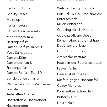
Parfum & Düfte
Welcher Farbtyp bin ich
Beauty Deals
EdP, EdT & Co.: Das sind die
Unterschiede
Make-up
Milien entfernen
Parfum-Deals
Glossing für die Haare
Rituals Geschenksets
Gesichtspflege: Diese
Männerparfum &
Reihenfolge ist die richtige
Herrenparfum
Dauerwelle pflegen
Damen Parfum im SALE
Lip Tint & Lip Stain
Yves Saint Laurent
Arabische Parfums
Damendüfte
Damenparfum &
Haare in der Sauna schützen
Frauenparfum
Festes Parfum
Damen Parfum Top 10
Haarausfall im Alter
Sol de Janeiro Parfum
Koffein gegen Haarausfall
Wimpernserum & Wimpern-
Cakey Make-up
Booster
Pony selber schneiden
Anti-Falten Creme
Butterfly Cut
Haarreifen & Haarbänder
Liquid Hair
Haarspangen