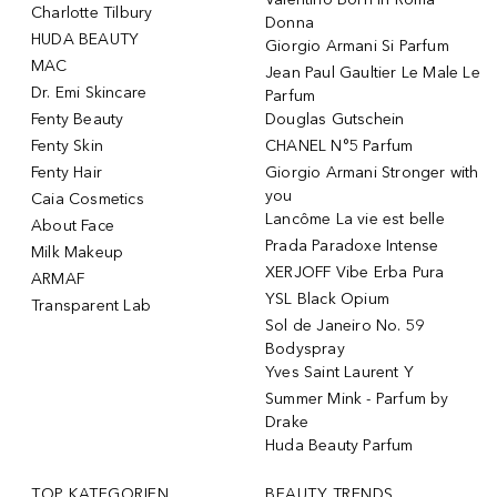
Charlotte Tilbury
Donna
HUDA BEAUTY
Giorgio Armani Si Parfum
MAC
Jean Paul Gaultier Le Male Le
Dr. Emi Skincare
Parfum
Fenty Beauty
Douglas Gutschein
Fenty Skin
CHANEL N°5 Parfum
Fenty Hair
Giorgio Armani Stronger with
you
Caia Cosmetics
Lancôme La vie est belle
About Face
Prada Paradoxe Intense
Milk Makeup
XERJOFF Vibe Erba Pura
ARMAF
YSL Black Opium
Transparent Lab
Sol de Janeiro No. 59
Bodyspray
Yves Saint Laurent Y
Summer Mink - Parfum by
Drake
Huda Beauty Parfum
TOP KATEGORIEN
BEAUTY TRENDS