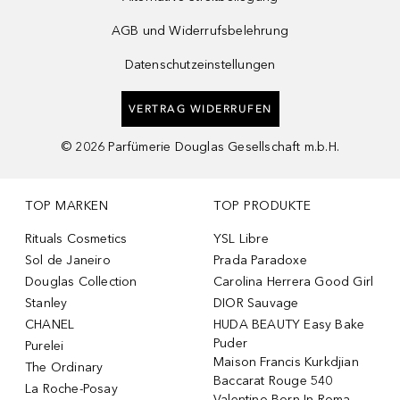
AGB und Widerrufsbelehrung
Datenschutzeinstellungen
VERTRAG WIDERRUFEN
©
2026
Parfümerie Douglas Gesellschaft m.b.H.
TOP MARKEN
TOP PRODUKTE
Rituals Cosmetics
YSL Libre
Sol de Janeiro
Prada Paradoxe
Douglas Collection
Carolina Herrera Good Girl
Stanley
DIOR Sauvage
CHANEL
HUDA BEAUTY Easy Bake
Puder
Purelei
Maison Francis Kurkdjian
The Ordinary
Baccarat Rouge 540
La Roche-Posay
Valentino Born In Roma