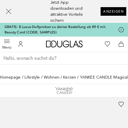
Jetzt App
[navigation.slideout.screenreader]
downloaden und
ANZEIGEN
attraktive Vorteile
sichern
GRATIS: 8 Luxus-Duftproben zu deiner Bestellung ab 89 € mit
Beauty Card (CODE: SAMPLES)
Zur Douglas Startseite
Zu Meiner 
Menü öffnen
Zu Meinem Kundenkonto
Zum
Menü
Gehe zurück
Suche ausführen
Homepage
Lifestyle
Wohnen
Kerzen
YANKEE CANDLE Magical B