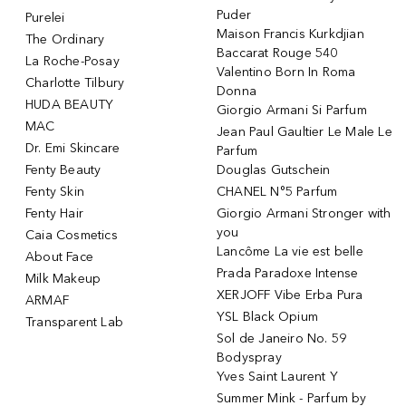
Puder
Purelei
Maison Francis Kurkdjian
The Ordinary
Baccarat Rouge 540
La Roche-Posay
Valentino Born In Roma
Charlotte Tilbury
Donna
HUDA BEAUTY
Giorgio Armani Si Parfum
MAC
Jean Paul Gaultier Le Male Le
Dr. Emi Skincare
Parfum
Fenty Beauty
Douglas Gutschein
Fenty Skin
CHANEL N°5 Parfum
Fenty Hair
Giorgio Armani Stronger with
you
Caia Cosmetics
Lancôme La vie est belle
About Face
Prada Paradoxe Intense
Milk Makeup
XERJOFF Vibe Erba Pura
ARMAF
YSL Black Opium
Transparent Lab
Sol de Janeiro No. 59
Bodyspray
Yves Saint Laurent Y
Summer Mink - Parfum by