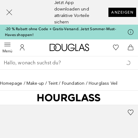
Jetzt App
[navigation.slideout.screenreader]
downloaden und
ANZEIGEN
attraktive Vorteile
sichern
-20 % Rabatt ohne Code + Gratis-Versand. Jetzt Sommer-Must-
Haves shoppen!
Zur Douglas Startseite
Zu Meiner 
Menü öffnen
Zu Meinem Kundenkonto
Zum
Menü
Gehe zurück
Suche ausführen
Homepage
Make-up
Teint
Foundation
Hourglass Veil