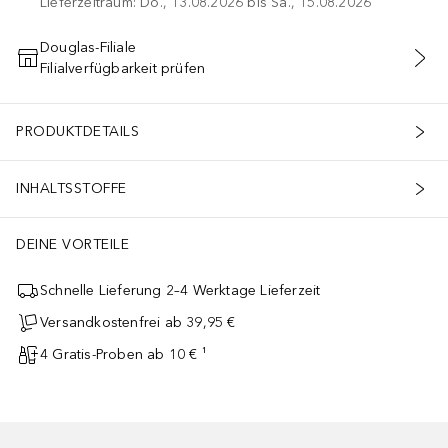
Lieferzeitraum: Do., 13.08.2026 bis Sa., 15.08.2026
Douglas-Filiale
Filialverfügbarkeit prüfen
IN DEN WARENKORB
PRODUKTDETAILS
INHALTSSTOFFE
mfortabel, Die Formel enthält 94 % natürliche Inhaltsstoffe - Die 
DEINE VORTEILE
Schnelle Lieferung 2–4 Werktage Lieferzeit
Versandkostenfrei ab 39,95 €
4 Gratis-Proben ab 10 € ¹