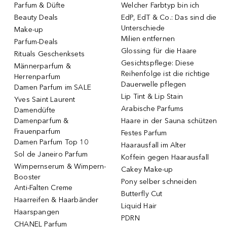
Parfum & Düfte
Welcher Farbtyp bin ich
Beauty Deals
EdP, EdT & Co.: Das sind die
Unterschiede
Make-up
Milien entfernen
Parfum-Deals
Glossing für die Haare
Rituals Geschenksets
Gesichtspflege: Diese
Männerparfum &
Reihenfolge ist die richtige
Herrenparfum
Dauerwelle pflegen
Damen Parfum im SALE
Lip Tint & Lip Stain
Yves Saint Laurent
Arabische Parfums
Damendüfte
Damenparfum &
Haare in der Sauna schützen
Frauenparfum
Festes Parfum
Damen Parfum Top 10
Haarausfall im Alter
Sol de Janeiro Parfum
Koffein gegen Haarausfall
Wimpernserum & Wimpern-
Cakey Make-up
Booster
Pony selber schneiden
Anti-Falten Creme
Butterfly Cut
Haarreifen & Haarbänder
Liquid Hair
Haarspangen
PDRN
CHANEL Parfum