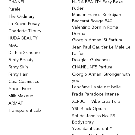
CHANEL
HUDA BEAUTY Easy Bake
Puder
Purelei
Maison Francis Kurkdjian
The Ordinary
Baccarat Rouge 540
La Roche-Posay
Valentino Born In Roma
Charlotte Tilbury
Donna
HUDA BEAUTY
Giorgio Armani Si Parfum
MAC
Jean Paul Gaultier Le Male Le
Dr. Emi Skincare
Parfum
Fenty Beauty
Douglas Gutschein
Fenty Skin
CHANEL N°5 Parfum
Fenty Hair
Giorgio Armani Stronger with
you
Caia Cosmetics
Lancôme La vie est belle
About Face
Prada Paradoxe Intense
Milk Makeup
XERJOFF Vibe Erba Pura
ARMAF
YSL Black Opium
Transparent Lab
Sol de Janeiro No. 59
Bodyspray
Yves Saint Laurent Y