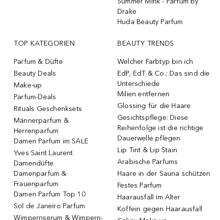
Summer Mink - Parfum by
Drake
Huda Beauty Parfum
TOP KATEGORIEN
BEAUTY TRENDS
Parfum & Düfte
Welcher Farbtyp bin ich
Beauty Deals
EdP, EdT & Co.: Das sind die
Unterschiede
Make-up
Milien entfernen
Parfum-Deals
Glossing für die Haare
Rituals Geschenksets
Gesichtspflege: Diese
Männerparfum &
Reihenfolge ist die richtige
Herrenparfum
Dauerwelle pflegen
Damen Parfum im SALE
Lip Tint & Lip Stain
Yves Saint Laurent
Arabische Parfums
Damendüfte
Damenparfum &
Haare in der Sauna schützen
Frauenparfum
Festes Parfum
Damen Parfum Top 10
Haarausfall im Alter
Sol de Janeiro Parfum
Koffein gegen Haarausfall
Wimpernserum & Wimpern-