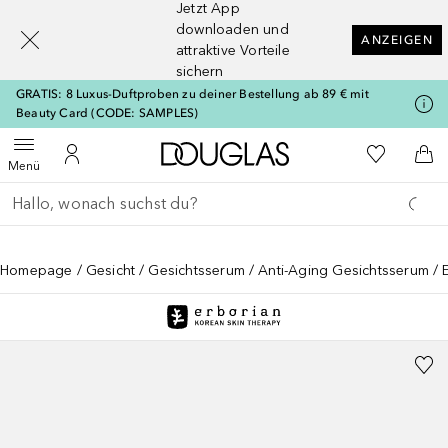
Jetzt App
[navigation.slideout.screenreader]
downloaden und
ANZEIGEN
attraktive Vorteile
sichern
GRATIS: 8 Luxus-Duftproben zu deiner Bestellung ab 89 € mit
Beauty Card (CODE: SAMPLES)
Zur Douglas Startseite
Zu Meiner 
Menü öffnen
Zu Meinem Kundenkonto
Zum
Menü
Gehe zurück
Suche ausführen
Homepage
Gesicht
Gesichtsserum
Anti-Aging Gesichtsserum