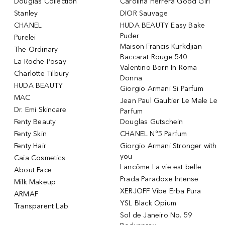
Douglas Collection
Carolina Herrera Good Girl
Stanley
DIOR Sauvage
CHANEL
HUDA BEAUTY Easy Bake
Puder
Purelei
Maison Francis Kurkdjian
The Ordinary
Baccarat Rouge 540
La Roche-Posay
Valentino Born In Roma
Charlotte Tilbury
Donna
HUDA BEAUTY
Giorgio Armani Si Parfum
MAC
Jean Paul Gaultier Le Male Le
Dr. Emi Skincare
Parfum
Fenty Beauty
Douglas Gutschein
Fenty Skin
CHANEL N°5 Parfum
Fenty Hair
Giorgio Armani Stronger with
you
Caia Cosmetics
Lancôme La vie est belle
About Face
Prada Paradoxe Intense
Milk Makeup
XERJOFF Vibe Erba Pura
ARMAF
YSL Black Opium
Transparent Lab
Sol de Janeiro No. 59