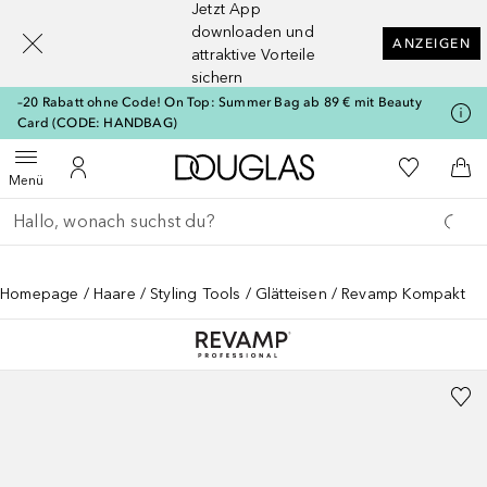
Jetzt App
[navigation.slideout.screenreader]
downloaden und
ANZEIGEN
attraktive Vorteile
sichern
–20 Rabatt ohne Code! On Top: Summer Bag ab 89 € mit Beauty
Card (CODE: HANDBAG)
Zur Douglas Startseite
Zu Meiner 
Menü öffnen
Zu Meinem Kundenkonto
Zum
Menü
Gehe zurück
Suche ausführen
Homepage
Haare
Styling Tools
Glätteisen
Revamp Kompakt