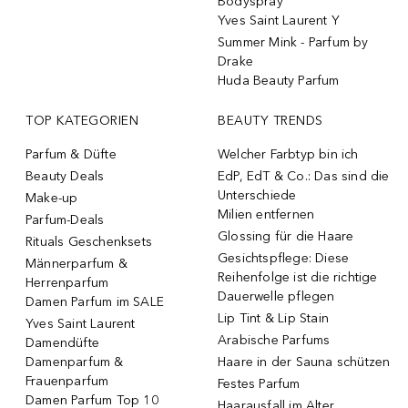
Bodyspray
Yves Saint Laurent Y
Summer Mink - Parfum by
Drake
Huda Beauty Parfum
TOP KATEGORIEN
BEAUTY TRENDS
Parfum & Düfte
Welcher Farbtyp bin ich
Beauty Deals
EdP, EdT & Co.: Das sind die
Unterschiede
Make-up
Milien entfernen
Parfum-Deals
Glossing für die Haare
Rituals Geschenksets
Gesichtspflege: Diese
Männerparfum &
Reihenfolge ist die richtige
Herrenparfum
Dauerwelle pflegen
Damen Parfum im SALE
Lip Tint & Lip Stain
Yves Saint Laurent
Arabische Parfums
Damendüfte
Damenparfum &
Haare in der Sauna schützen
Frauenparfum
Festes Parfum
Damen Parfum Top 10
Haarausfall im Alter