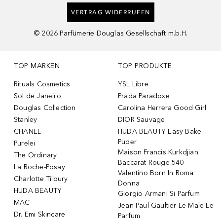
VERTRAG WIDERRUFEN
©
2026
Parfümerie Douglas Gesellschaft m.b.H.
TOP MARKEN
TOP PRODUKTE
Rituals Cosmetics
YSL Libre
Sol de Janeiro
Prada Paradoxe
Douglas Collection
Carolina Herrera Good Girl
Stanley
DIOR Sauvage
CHANEL
HUDA BEAUTY Easy Bake
Puder
Purelei
Maison Francis Kurkdjian
The Ordinary
Baccarat Rouge 540
La Roche-Posay
Valentino Born In Roma
Charlotte Tilbury
Donna
HUDA BEAUTY
Giorgio Armani Si Parfum
MAC
Jean Paul Gaultier Le Male Le
Dr. Emi Skincare
Parfum