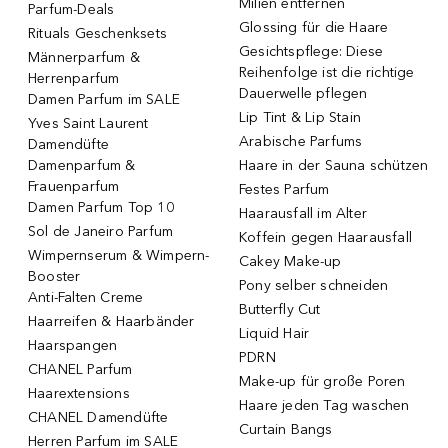
Milien entfernen
Parfum-Deals
Glossing für die Haare
Rituals Geschenksets
Gesichtspflege: Diese
Männerparfum &
Reihenfolge ist die richtige
Herrenparfum
Dauerwelle pflegen
Damen Parfum im SALE
Lip Tint & Lip Stain
Yves Saint Laurent
Arabische Parfums
Damendüfte
Damenparfum &
Haare in der Sauna schützen
Frauenparfum
Festes Parfum
Damen Parfum Top 10
Haarausfall im Alter
Sol de Janeiro Parfum
Koffein gegen Haarausfall
Wimpernserum & Wimpern-
Cakey Make-up
Booster
Pony selber schneiden
Anti-Falten Creme
Butterfly Cut
Haarreifen & Haarbänder
Liquid Hair
Haarspangen
PDRN
CHANEL Parfum
Make-up für große Poren
Haarextensions
Haare jeden Tag waschen
CHANEL Damendüfte
Curtain Bangs
Herren Parfum im SALE