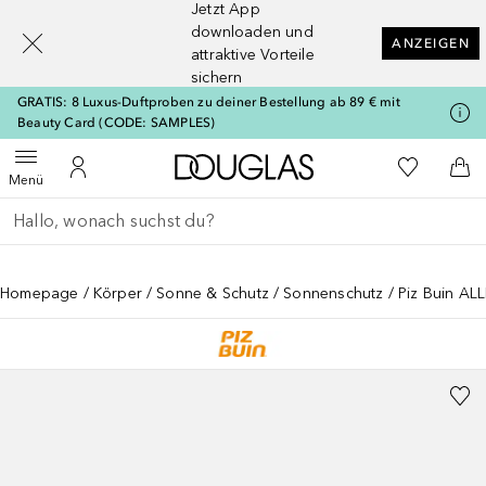
Jetzt App
[navigation.slideout.screenreader]
downloaden und
ANZEIGEN
attraktive Vorteile
sichern
GRATIS: 8 Luxus-Duftproben zu deiner Bestellung ab 89 € mit
Beauty Card (CODE: SAMPLES)
Zur Douglas Startseite
Zu Meiner 
Menü öffnen
Zu Meinem Kundenkonto
Zum
Menü
Gehe zurück
Suche ausführen
Homepage
Körper
Sonne & Schutz
Sonnenschutz
Piz Buin AL