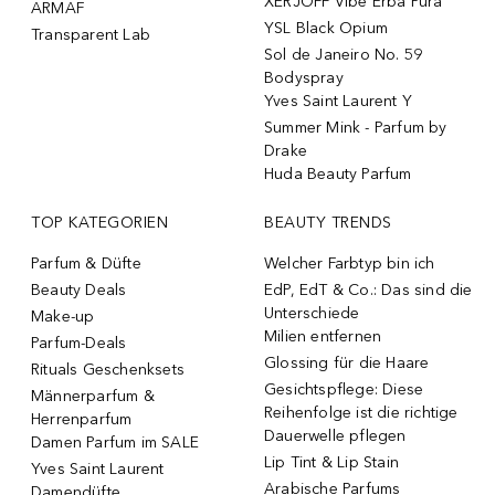
XERJOFF Vibe Erba Pura
ARMAF
YSL Black Opium
Transparent Lab
Sol de Janeiro No. 59
Bodyspray
Yves Saint Laurent Y
Summer Mink - Parfum by
Drake
Huda Beauty Parfum
TOP KATEGORIEN
BEAUTY TRENDS
Parfum & Düfte
Welcher Farbtyp bin ich
Beauty Deals
EdP, EdT & Co.: Das sind die
Unterschiede
Make-up
Milien entfernen
Parfum-Deals
Glossing für die Haare
Rituals Geschenksets
Gesichtspflege: Diese
Männerparfum &
Reihenfolge ist die richtige
Herrenparfum
Dauerwelle pflegen
Damen Parfum im SALE
Lip Tint & Lip Stain
Yves Saint Laurent
Arabische Parfums
Damendüfte