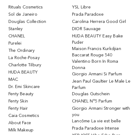
Rituals Cosmetics
YSL Libre
Sol de Janeiro
Prada Paradoxe
Douglas Collection
Carolina Herrera Good Girl
Stanley
DIOR Sauvage
CHANEL
HUDA BEAUTY Easy Bake
Puder
Purelei
Maison Francis Kurkdjian
The Ordinary
Baccarat Rouge 540
La Roche-Posay
Valentino Born In Roma
Charlotte Tilbury
Donna
HUDA BEAUTY
Giorgio Armani Si Parfum
MAC
Jean Paul Gaultier Le Male Le
Dr. Emi Skincare
Parfum
Fenty Beauty
Douglas Gutschein
Fenty Skin
CHANEL N°5 Parfum
Fenty Hair
Giorgio Armani Stronger with
you
Caia Cosmetics
Lancôme La vie est belle
About Face
Prada Paradoxe Intense
Milk Makeup