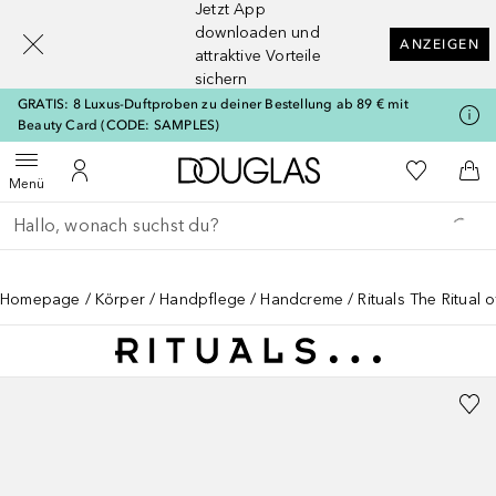
Jetzt App
[navigation.slideout.screenreader]
downloaden und
ANZEIGEN
attraktive Vorteile
sichern
GRATIS: 8 Luxus-Duftproben zu deiner Bestellung ab 89 € mit
Beauty Card (CODE: SAMPLES)
Zur Douglas Startseite
Zu Meiner 
Menü öffnen
Zu Meinem Kundenkonto
Zum
Menü
Gehe zurück
Suche ausführen
Homepage
Körper
Handpflege
Handcreme
Rituals The Ritual