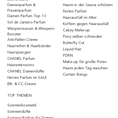
Damenparfum &
Haare in der Sauna schützen
Frauenparfum
Festes Parfum
Damen Parfum Top 10
Haarausfall im Alter
Sol de Janeiro Parfum
Koffein gegen Haarausfall
Wimpernserum & Wimpern-
Cakey Make-up
Booster
Pony selber schneiden
Anti-Falten Creme
Butterfly Cut
Haarreifen & Haarbänder
Liquid Hair
Haarspangen
PDRN
CHANEL Parfum
Make-up für große Poren
Haarextensions
Haare jeden Tag waschen
CHANEL Damendüfte
Curtain Bangs
Herren Parfum im SALE
BB- & CC-Cream
TOP THEMEN
Sommerkosmetik
Sommerdüfte
Sommer Parfum für Damen