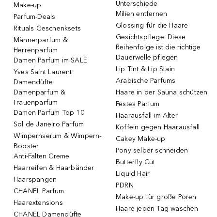
Unterschiede
Make-up
Milien entfernen
Parfum-Deals
Glossing für die Haare
Rituals Geschenksets
Gesichtspflege: Diese
Männerparfum &
Reihenfolge ist die richtige
Herrenparfum
Dauerwelle pflegen
Damen Parfum im SALE
Lip Tint & Lip Stain
Yves Saint Laurent
Arabische Parfums
Damendüfte
Damenparfum &
Haare in der Sauna schützen
Frauenparfum
Festes Parfum
Damen Parfum Top 10
Haarausfall im Alter
Sol de Janeiro Parfum
Koffein gegen Haarausfall
Wimpernserum & Wimpern-
Cakey Make-up
Booster
Pony selber schneiden
Anti-Falten Creme
Butterfly Cut
Haarreifen & Haarbänder
Liquid Hair
Haarspangen
PDRN
CHANEL Parfum
Make-up für große Poren
Haarextensions
Haare jeden Tag waschen
CHANEL Damendüfte