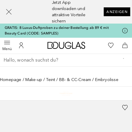
Jetzt App
[navigation.slideout.screenreader]
downloaden und
ANZEIGEN
attraktive Vorteile
sichern
GRATIS: 8 Luxus-Duftproben zu deiner Bestellung ab 89 € mit
Beauty Card (CODE: SAMPLES)
Zur Douglas Startseite
Zu Meiner 
Menü öffnen
Zu Meinem Kundenkonto
Zum
Menü
Gehe zurück
Suche ausführen
Homepage
Make-up
Teint
BB- & CC-Cream
Embryolisse