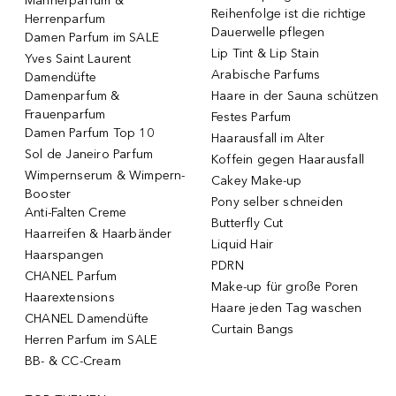
Männerparfum &
Reihenfolge ist die richtige
Herrenparfum
Dauerwelle pflegen
Damen Parfum im SALE
Lip Tint & Lip Stain
Yves Saint Laurent
Arabische Parfums
Damendüfte
Damenparfum &
Haare in der Sauna schützen
Frauenparfum
Festes Parfum
Damen Parfum Top 10
Haarausfall im Alter
Sol de Janeiro Parfum
Koffein gegen Haarausfall
Wimpernserum & Wimpern-
Cakey Make-up
Booster
Pony selber schneiden
Anti-Falten Creme
Butterfly Cut
Haarreifen & Haarbänder
Liquid Hair
Haarspangen
PDRN
CHANEL Parfum
Make-up für große Poren
Haarextensions
Haare jeden Tag waschen
CHANEL Damendüfte
Curtain Bangs
Herren Parfum im SALE
BB- & CC-Cream