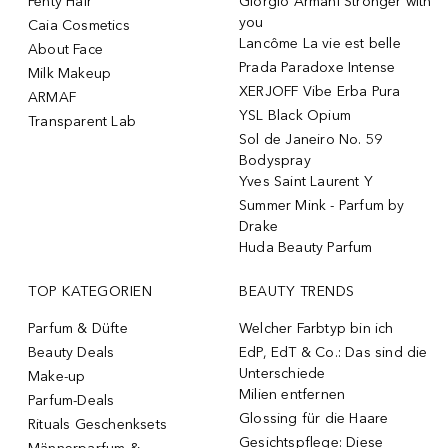
Fenty Hair
Giorgio Armani Stronger with
you
Caia Cosmetics
Lancôme La vie est belle
About Face
Prada Paradoxe Intense
Milk Makeup
XERJOFF Vibe Erba Pura
ARMAF
YSL Black Opium
Transparent Lab
Sol de Janeiro No. 59
Bodyspray
Yves Saint Laurent Y
Summer Mink - Parfum by
Drake
Huda Beauty Parfum
TOP KATEGORIEN
BEAUTY TRENDS
Parfum & Düfte
Welcher Farbtyp bin ich
Beauty Deals
EdP, EdT & Co.: Das sind die
Unterschiede
Make-up
Milien entfernen
Parfum-Deals
Glossing für die Haare
Rituals Geschenksets
Gesichtspflege: Diese