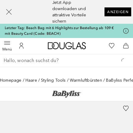
Jetzt App
[navigation.slideout.screenreader]
downloaden und
ANZEIGEN
attraktive Vorteile
sichern
Letzter Tag: Beach Bag mit 6 Highlights zur Bestellung ab 109 €
mit Beauty Card (Code: BEACH)
Zur Douglas Startseite
Zu Meiner 
Menü öffnen
Zu Meinem Kundenkonto
Zum
Menü
Gehe zurück
Suche ausführen
Homepage
Haare
Styling Tools
Warmluftbürsten
BaByliss Perfe