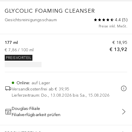
GLYCOLIC FOAMING CLEANSER
Gesichtsreinigungsschaum
4.4
(
5
)
Preise inkl. MwSt.
177 ml
€ 18,95
€ 13,92
€ 7,86
 / 
100
ml
PREISVORTEIL
Online
:
auf Lager
Versandkostenfrei ab
€ 39,95
Lieferzeitraum: Do., 13.08.2026 bis Sa., 15.08.2026
Douglas-Filiale
Filialverfügbarkeit prüfen
IN DEN WARENKORB