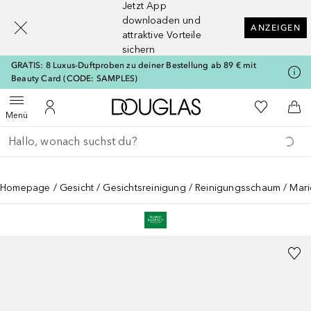
Jetzt App
[navigation.slideout.screenreader]
downloaden und
ANZEIGEN
attraktive Vorteile
sichern
GRATIS: 8 Luxus-Duftproben zu deiner Bestellung ab 89 € mit
Beauty Card (CODE: SAMPLES)
Zur Douglas Startseite
Zu Meiner 
Menü öffnen
Zu Meinem Kundenkonto
Zum
Menü
Gehe zurück
Suche ausführen
Homepage
Gesicht
Gesichtsreinigung
Reinigungsschaum
Mari