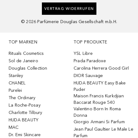
VERTRAG WIDERRUFEN
©
2026
Parfümerie Douglas Gesellschaft m.b.H.
TOP MARKEN
TOP PRODUKTE
Rituals Cosmetics
YSL Libre
Sol de Janeiro
Prada Paradoxe
Douglas Collection
Carolina Herrera Good Girl
Stanley
DIOR Sauvage
CHANEL
HUDA BEAUTY Easy Bake
Puder
Purelei
Maison Francis Kurkdjian
The Ordinary
Baccarat Rouge 540
La Roche-Posay
Valentino Born In Roma
Charlotte Tilbury
Donna
HUDA BEAUTY
Giorgio Armani Si Parfum
MAC
Jean Paul Gaultier Le Male Le
Dr. Emi Skincare
Parfum