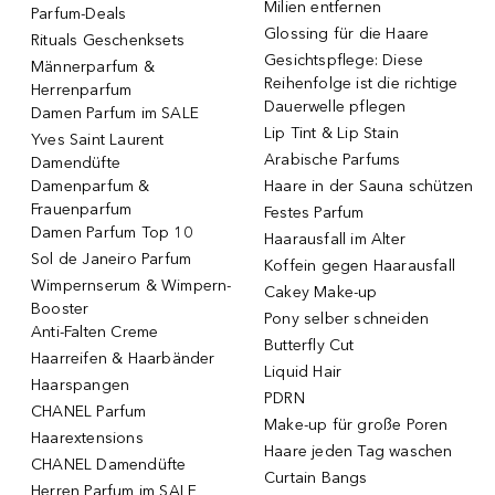
Milien entfernen
Parfum-Deals
Glossing für die Haare
Rituals Geschenksets
Gesichtspflege: Diese
Männerparfum &
Reihenfolge ist die richtige
Herrenparfum
Dauerwelle pflegen
Damen Parfum im SALE
Lip Tint & Lip Stain
Yves Saint Laurent
Arabische Parfums
Damendüfte
Damenparfum &
Haare in der Sauna schützen
Frauenparfum
Festes Parfum
Damen Parfum Top 10
Haarausfall im Alter
Sol de Janeiro Parfum
Koffein gegen Haarausfall
Wimpernserum & Wimpern-
Cakey Make-up
Booster
Pony selber schneiden
Anti-Falten Creme
Butterfly Cut
Haarreifen & Haarbänder
Liquid Hair
Haarspangen
PDRN
CHANEL Parfum
Make-up für große Poren
Haarextensions
Haare jeden Tag waschen
CHANEL Damendüfte
Curtain Bangs
Herren Parfum im SALE