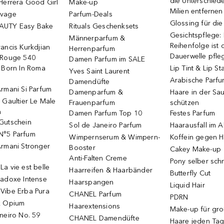
die Unterschied
Herrera Good Girl
Make-up
Milien entfernen
uvage
Parfum-Deals
Glossing für di
AUTY Easy Bake
Rituals Geschenksets
Gesichtspflege:
Männerparfum &
Reihenfolge ist d
ancis Kurkdjian
Herrenparfum
Dauerwelle pfle
 Rouge 540
Damen Parfum im SALE
o Born In Roma
Lip Tint & Lip St
Yves Saint Laurent
Arabische Parf
Damendüfte
rmani Si Parfum
Damenparfum &
Haare in der Sa
 Gaultier Le Male
Frauenparfum
schützen
m
Damen Parfum Top 10
Festes Parfum
Gutschein
Sol de Janeiro Parfum
Haarausfall im A
N°5 Parfum
Wimpernserum & Wimpern-
Koffein gegen H
Armani Stronger
Booster
Cakey Make-up
Anti-Falten Creme
Pony selber sch
a vie est belle
Haarreifen & Haarbänder
Butterfly Cut
radoxe Intense
Haarspangen
Liquid Hair
Vibe Erba Pura
CHANEL Parfum
PDRN
k Opium
Haarextensions
Make-up für gr
neiro No. 59
CHANEL Damendüfte
Haare jeden Ta