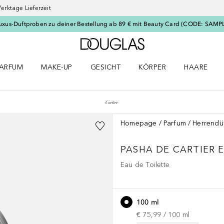
erktage Lieferzeit
uxus-Duftproben zu deiner Bestellung ab 89 € mit Beauty Card (CODE: SAMP
Zur Douglas Startseite
ARFUM
MAKE-UP
GESICHT
KÖRPER
HAARE
ffnen
arfum Menü öffnen
Make-up Menü öffnen
Gesicht Menü öffnen
Körper Menü öffnen
Haare Menü
Homepage
Parfum
Herrendü
PASHA DE CARTIER
Eau de Toilette
100 ml
€ 75,99
 / 
100
ml