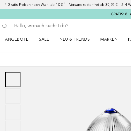
4 Gratis-Proben nach Wahl ab 10 € ¹ Versandkostenfrei ab 39,95 € 2–4 W
GRATIS: 8 L
Gehe zurück
Suche ausführen
ANGEBOTE
SALE
NEU & TRENDS
MARKEN
P
Angebote Menü öffnen
Sale Menü öffnen
NEU & TRENDS Menü öffnen
MARKEN Menü ö
P