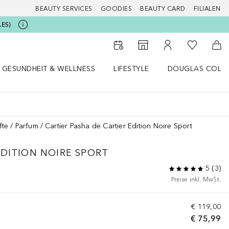
BEAUTY SERVICES
GOODIES
BEAUTY CARD
FILIALEN
LES)
Zu Meiner 
Zum Storefinder
Zu Meinem Kunde
Zum
GESUNDHEIT & WELLNESS
LIFESTYLE
DOUGLAS COLL
 öffnen
Gesundheit & Wellness Menü öffnen
Lifestyle Menü öffnen
Douglas Collecti
fte
Parfum
Cartier Pasha de Cartier Edition Noire Sport
EDITION NOIRE SPORT
5
(
3
)
Preise inkl. MwSt.
€ 119,00
€ 75,99