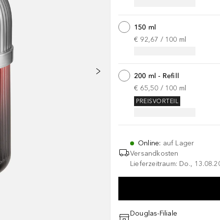
150 ml
€ 92,67
 / 
100
ml
200 ml - Refill
€ 65,50
 / 
100
ml
PREISVORTEIL
Online
:
auf Lager
Versandkosten
Lieferzeitraum: Do., 13.08.2
Douglas-Filiale