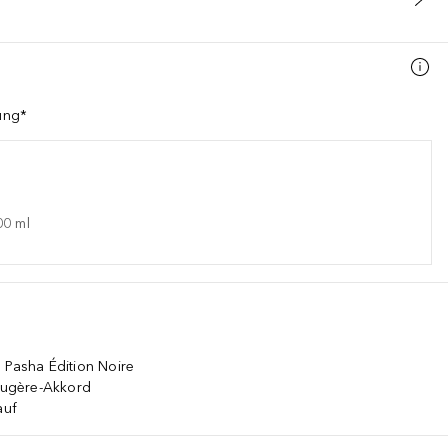
lung*
00
ml
 Pasha Édition Noire
Fougère-Akkord
lauf