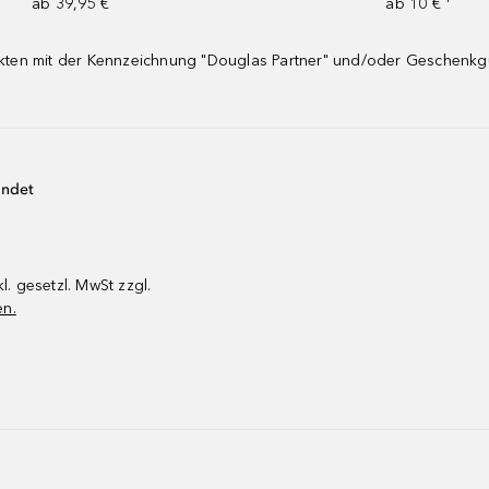
ab 39,95 €
ab 10 € ¹
dukten mit der Kennzeichnung "Douglas Partner" und/oder Geschenk
endet
kl. gesetzl. MwSt zzgl.
en.