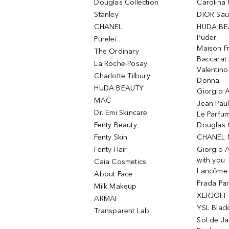
Douglas Collection
Carolina 
Stanley
DIOR Sa
CHANEL
HUDA BE
Puder
Purelei
Maison Fr
The Ordinary
Baccarat
La Roche-Posay
Valentin
Charlotte Tilbury
Donna
HUDA BEAUTY
Giorgio A
MAC
Jean Paul
Dr. Emi Skincare
Le Parfu
Fenty Beauty
Douglas 
Fenty Skin
CHANEL 
Fenty Hair
Giorgio 
with you
Caia Cosmetics
Lancôme L
About Face
Prada Pa
Milk Makeup
XERJOFF 
ARMAF
YSL Blac
Transparent Lab
Sol de Ja