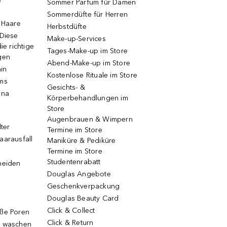
e
Sommer Parfum für Damen
Sommerdüfte für Herren
e Haare
Herbstdüfte
 Diese
Make-up-Services
ie richtige
Tages-Make-up im Store
gen
Abend-Make-up im Store
ain
Kostenlose Rituale im Store
ums
Gesichts- &
una
Körperbehandlungen im
Store
Augenbrauen & Wimpern
lter
Termine im Store
aarausfall
Maniküre & Pediküre
Termine im Store
Studentenrabatt
neiden
Douglas Angebote
Geschenkverpackung
Douglas Beauty Card
Click & Collect
oße Poren
Click & Return
g waschen