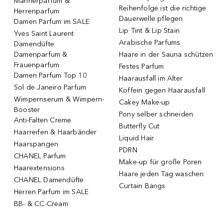
Männerparfum &
Reihenfolge ist die richtige
Herrenparfum
Dauerwelle pflegen
Damen Parfum im SALE
Lip Tint & Lip Stain
Yves Saint Laurent
Arabische Parfums
Damendüfte
Damenparfum &
Haare in der Sauna schützen
Frauenparfum
Festes Parfum
Damen Parfum Top 10
Haarausfall im Alter
Sol de Janeiro Parfum
Koffein gegen Haarausfall
Wimpernserum & Wimpern-
Cakey Make-up
Booster
Pony selber schneiden
Anti-Falten Creme
Butterfly Cut
Haarreifen & Haarbänder
Liquid Hair
Haarspangen
PDRN
CHANEL Parfum
Make-up für große Poren
Haarextensions
Haare jeden Tag waschen
CHANEL Damendüfte
Curtain Bangs
Herren Parfum im SALE
BB- & CC-Cream