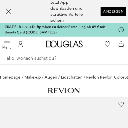
Jetzt App
[navigation.slideout.screenreader]
downloaden und
ANZEIGEN
attraktive Vorteile
sichern
GRATIS: 8 Luxus-Duftproben zu deiner Bestellung ab 89 € mit
Beauty Card (CODE: SAMPLES)
Zur Douglas Startseite
Zu Meiner 
Menü öffnen
Zu Meinem Kundenkonto
Zum
Menü
Gehe zurück
Suche ausführen
Homepage
Make-up
Augen
Lidschatten
Revlon Revlon ColorS