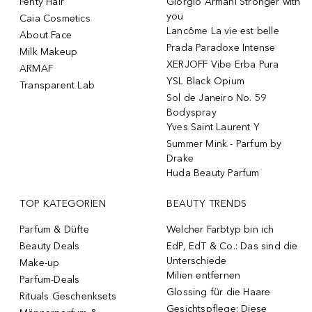
Fenty Hair
Giorgio Armani Stronger with
you
Caia Cosmetics
Lancôme La vie est belle
About Face
Prada Paradoxe Intense
Milk Makeup
XERJOFF Vibe Erba Pura
ARMAF
YSL Black Opium
Transparent Lab
Sol de Janeiro No. 59
Bodyspray
Yves Saint Laurent Y
Summer Mink - Parfum by
Drake
Huda Beauty Parfum
TOP KATEGORIEN
BEAUTY TRENDS
Parfum & Düfte
Welcher Farbtyp bin ich
Beauty Deals
EdP, EdT & Co.: Das sind die
Unterschiede
Make-up
Milien entfernen
Parfum-Deals
Glossing für die Haare
Rituals Geschenksets
Gesichtspflege: Diese