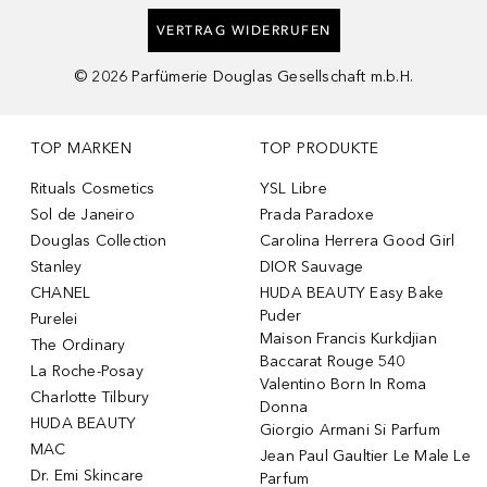
VERTRAG WIDERRUFEN
©
2026
Parfümerie Douglas Gesellschaft m.b.H.
TOP MARKEN
TOP PRODUKTE
Rituals Cosmetics
YSL Libre
Sol de Janeiro
Prada Paradoxe
Douglas Collection
Carolina Herrera Good Girl
Stanley
DIOR Sauvage
CHANEL
HUDA BEAUTY Easy Bake
Puder
Purelei
Maison Francis Kurkdjian
The Ordinary
Baccarat Rouge 540
La Roche-Posay
Valentino Born In Roma
Charlotte Tilbury
Donna
HUDA BEAUTY
Giorgio Armani Si Parfum
MAC
Jean Paul Gaultier Le Male Le
Dr. Emi Skincare
Parfum