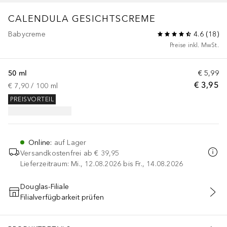
CALENDULA
GESICHTSCREME
Babycreme
4.6
(
18
)
Preise inkl. MwSt.
50 ml
€ 5,99
€ 3,95
€ 7,90
 / 
100
ml
PREISVORTEIL
Online
:
auf Lager
Versandkostenfrei ab
€ 39,95
Lieferzeitraum: Mi., 12.08.2026 bis Fr., 14.08.2026
Douglas-Filiale
Filialverfügbarkeit prüfen
IN DEN WARENKORB