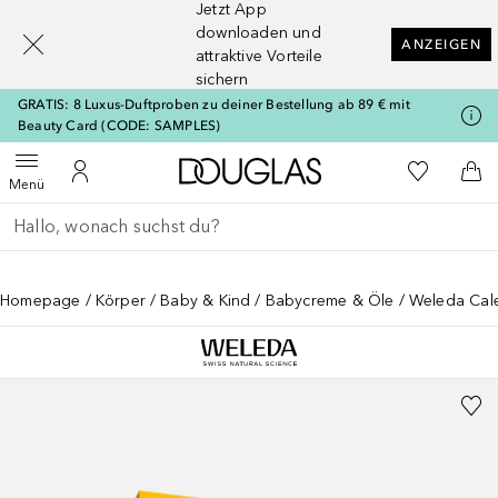
Jetzt App
[navigation.slideout.screenreader]
downloaden und
ANZEIGEN
attraktive Vorteile
sichern
GRATIS: 8 Luxus-Duftproben zu deiner Bestellung ab 89 € mit
Beauty Card (CODE: SAMPLES)
Zur Douglas Startseite
Zu Meiner 
Menü öffnen
Zu Meinem Kundenkonto
Zum
Menü
Gehe zurück
Suche ausführen
Homepage
Körper
Baby & Kind
Babycreme & Öle
Weleda Cal