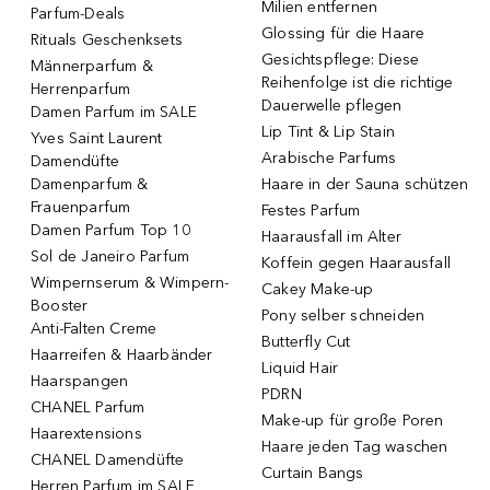
Milien entfernen
Parfum-Deals
Glossing für die Haare
Rituals Geschenksets
Gesichtspflege: Diese
Männerparfum &
Reihenfolge ist die richtige
Herrenparfum
Dauerwelle pflegen
Damen Parfum im SALE
Lip Tint & Lip Stain
Yves Saint Laurent
Arabische Parfums
Damendüfte
Damenparfum &
Haare in der Sauna schützen
Frauenparfum
Festes Parfum
Damen Parfum Top 10
Haarausfall im Alter
Sol de Janeiro Parfum
Koffein gegen Haarausfall
Wimpernserum & Wimpern-
Cakey Make-up
Booster
Pony selber schneiden
Anti-Falten Creme
Butterfly Cut
Haarreifen & Haarbänder
Liquid Hair
Haarspangen
PDRN
CHANEL Parfum
Make-up für große Poren
Haarextensions
Haare jeden Tag waschen
CHANEL Damendüfte
Curtain Bangs
Herren Parfum im SALE