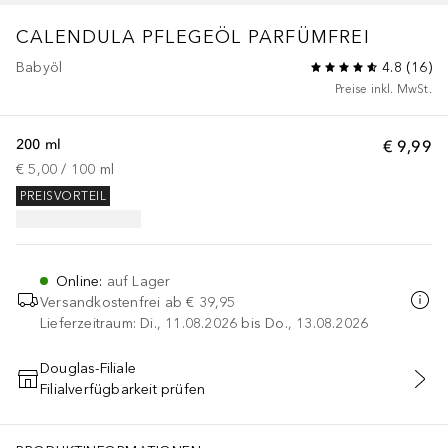
CALENDULA
PFLEGEÖL PARFÜMFREI
Babyöl
4.8
(
16
)
Preise inkl. MwSt.
200 ml
€ 9,99
€ 5,00
 / 
100
ml
PREISVORTEIL
Online
:
auf Lager
Versandkostenfrei ab
€ 39,95
Lieferzeitraum: Di., 11.08.2026 bis Do., 13.08.2026
Douglas-Filiale
Filialverfügbarkeit prüfen
IN DEN WARENKORB