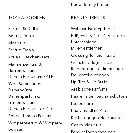
Huda Beauty Parfum
TOP KATEGORIEN
BEAUTY TRENDS
Parfum & Düfte
Welcher Farbtyp bin ich
Beauty Deals
EdP, EdT & Co.: Das sind die
Unterschiede
Make-up
Milien entfernen
Parfum-Deals
Glossing für die Haare
Rituals Geschenksets
Gesichtspflege: Diese
Männerparfum &
Reihenfolge ist die richtige
Herrenparfum
Dauerwelle pflegen
Damen Parfum im SALE
Lip Tint & Lip Stain
Yves Saint Laurent
Arabische Parfums
Damendüfte
Damenparfum &
Haare in der Sauna schützen
Frauenparfum
Festes Parfum
Damen Parfum Top 10
Haarausfall im Alter
Sol de Janeiro Parfum
Koffein gegen Haarausfall
Wimpernserum & Wimpern-
Cakey Make-up
Booster
Pony selber schneiden