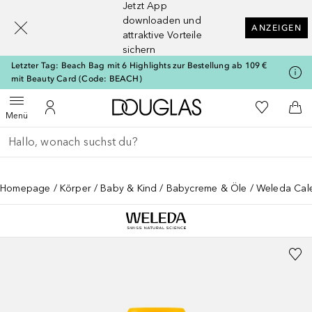
Jetzt App
[navigation.slideout.screenreader]
downloaden und
ANZEIGEN
attraktive Vorteile
sichern
Letzter Tag: Beach Bag mit 6 Highlights zur Bestellung ab 109 €
mit Beauty Card (Code: BEACH)
Zur Douglas Startseite
Zu Meiner 
Menü öffnen
Zu Meinem Kundenkonto
Zum
Menü
Gehe zurück
Suche ausführen
Homepage
Körper
Baby & Kind
Babycreme & Öle
Weleda Cale