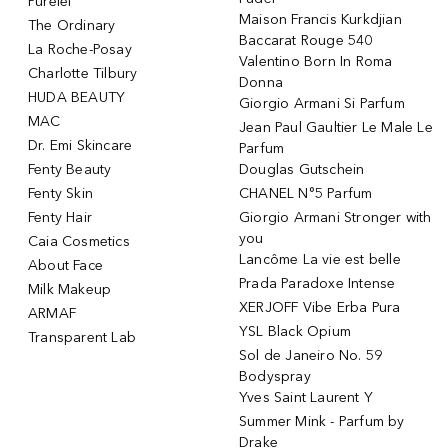
Purelei
Maison Francis Kurkdjian
The Ordinary
Baccarat Rouge 540
La Roche-Posay
Valentino Born In Roma
Charlotte Tilbury
Donna
HUDA BEAUTY
Giorgio Armani Si Parfum
MAC
Jean Paul Gaultier Le Male Le
Dr. Emi Skincare
Parfum
Fenty Beauty
Douglas Gutschein
Fenty Skin
CHANEL N°5 Parfum
Fenty Hair
Giorgio Armani Stronger with
you
Caia Cosmetics
Lancôme La vie est belle
About Face
Prada Paradoxe Intense
Milk Makeup
XERJOFF Vibe Erba Pura
ARMAF
YSL Black Opium
Transparent Lab
Sol de Janeiro No. 59
Bodyspray
Yves Saint Laurent Y
Summer Mink - Parfum by
Drake