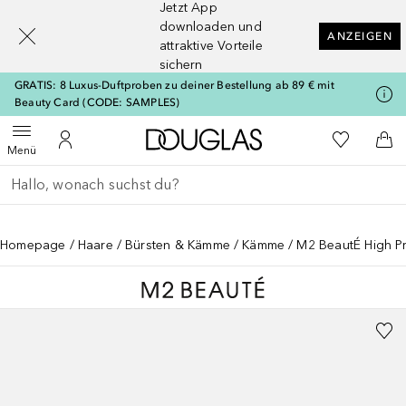
Jetzt App
[navigation.slideout.screenreader]
downloaden und
ANZEIGEN
attraktive Vorteile
sichern
GRATIS: 8 Luxus-Duftproben zu deiner Bestellung ab 89 € mit
Beauty Card (CODE: SAMPLES)
Zur Douglas Startseite
Zu Meiner 
Menü öffnen
Zu Meinem Kundenkonto
Zum
Menü
Gehe zurück
Suche ausführen
Homepage
Haare
Bürsten & Kämme
Kämme
M2 BeautÉ High P