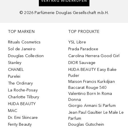
VERTRAG WIDERRUFEN
©
2026
Parfümerie Douglas Gesellschaft m.b.H.
TOP MARKEN
TOP PRODUKTE
Rituals Cosmetics
YSL Libre
Sol de Janeiro
Prada Paradoxe
Douglas Collection
Carolina Herrera Good Girl
Stanley
DIOR Sauvage
CHANEL
HUDA BEAUTY Easy Bake
Puder
Purelei
Maison Francis Kurkdjian
The Ordinary
Baccarat Rouge 540
La Roche-Posay
Valentino Born In Roma
Charlotte Tilbury
Donna
HUDA BEAUTY
Giorgio Armani Si Parfum
MAC
Jean Paul Gaultier Le Male Le
Dr. Emi Skincare
Parfum
Fenty Beauty
Douglas Gutschein