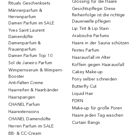
Glossing für die Haare
Rituals Geschenksets
Gesichtspflege: Diese
Männerparfum &
Reihenfolge ist die richtige
Herrenparfum
Dauerwelle pflegen
Damen Parfum im SALE
Lip Tint & Lip Stain
Yves Saint Laurent
Arabische Parfums
Damendüfte
Damenparfum &
Haare in der Sauna schützen
Frauenparfum
Festes Parfum
Damen Parfum Top 10
Haarausfall im Alter
Sol de Janeiro Parfum
Koffein gegen Haarausfall
Wimpernserum & Wimpern-
Cakey Make-up
Booster
Pony selber schneiden
Anti-Falten Creme
Butterfly Cut
Haarreifen & Haarbänder
Liquid Hair
Haarspangen
PDRN
CHANEL Parfum
Make-up für große Poren
Haarextensions
Haare jeden Tag waschen
CHANEL Damendüfte
Curtain Bangs
Herren Parfum im SALE
BB- & CC-Cream