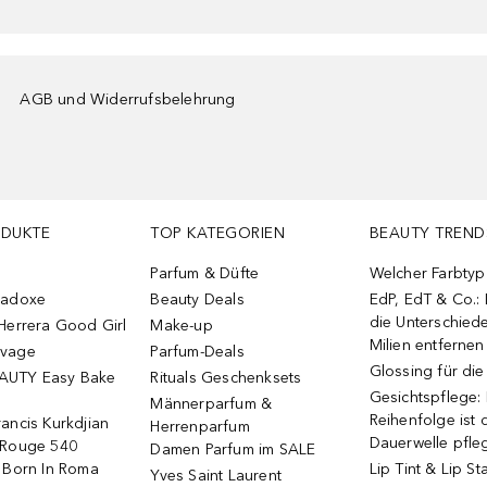
AGB und Widerrufsbelehrung
ODUKTE
TOP KATEGORIEN
BEAUTY TREND
Parfum & Düfte
Welcher Farbtyp 
radoxe
Beauty Deals
EdP, EdT & Co.:
die Unterschied
Herrera Good Girl
Make-up
Milien entfernen
uvage
Parfum-Deals
Glossing für di
AUTY Easy Bake
Rituals Geschenksets
Gesichtspflege:
Männerparfum &
Reihenfolge ist d
ancis Kurkdjian
Herrenparfum
Dauerwelle pfle
 Rouge 540
Damen Parfum im SALE
o Born In Roma
Lip Tint & Lip St
Yves Saint Laurent