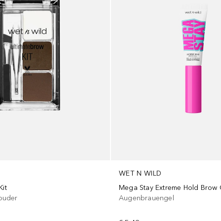
WET N WILD
Kit
Mega Stay Extreme Hold Brow 
puder
Augenbrauengel