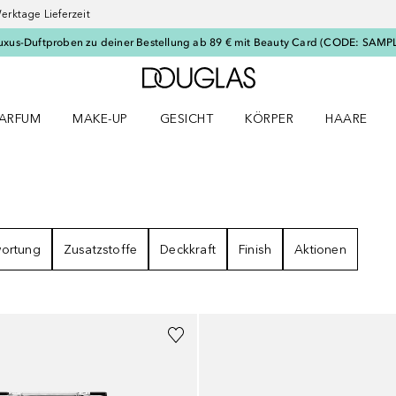
erktage Lieferzeit
uxus-Duftproben zu deiner Bestellung ab 89 € mit Beauty Card (CODE: SAMP
Zur Douglas Startseite
ARFUM
MAKE-UP
GESICHT
KÖRPER
HAARE
ffnen
arfum Menü öffnen
Make-up Menü öffnen
Gesicht Menü öffnen
Körper Menü öffnen
Haare Menü
RGEBNISSE
wortung
Zusatzstoffe
Deckkraft
Finish
Aktionen