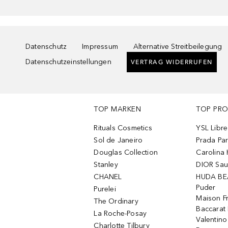
Datenschutz
Impressum
Alternative Streitbeilegung
Datenschutzeinstellungen
VERTRAG WIDERRUFEN
TOP MARKEN
TOP PR
Rituals Cosmetics
YSL Libre
Sol de Janeiro
Prada Pa
Douglas Collection
Carolina 
Stanley
DIOR Sa
CHANEL
HUDA BE
Puder
Purelei
Maison Fr
The Ordinary
Baccarat
La Roche-Posay
Valentin
Charlotte Tilbury