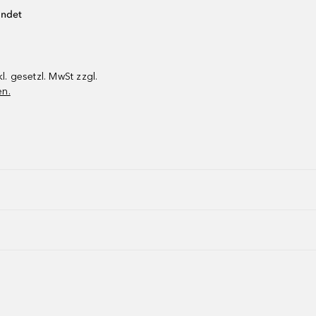
endet
kl. gesetzl. MwSt zzgl.
en.