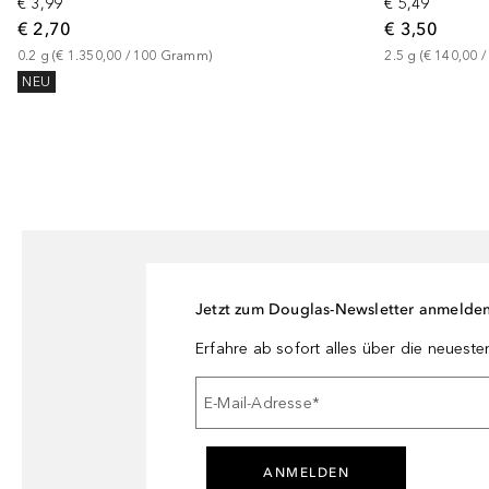
€ 5,49
€ 3,99
€ 3,50
€ 2,70
2.5
g
 (
€ 140,00
 /
0.2
g
 (
€ 1.350,00
 / 
100
Gramm
)
NEU
Jetzt zum Douglas-Newsletter anmelde
Erfahre ab sofort alles über die neuest
E-Mail-Adresse
*
ANMELDEN