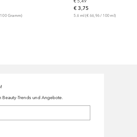
€ 5,49
€ 3,75
 
100
Gramm
)
5.6
ml
 (
€ 66,96
 / 
100
ml
)
n!
en Beauty-Trends und Angebote.