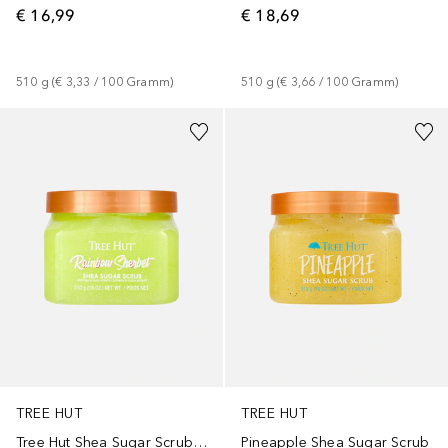
€ 16,99
€ 18,69
510
g
 (
€ 3,33
 / 
100
Gramm
)
510
g
 (
€ 3,66
 / 
100
Gramm
)
TREE HUT
TREE HUT
Tree Hut Shea Sugar Scrub Rainbow Sherbet 510g
Pineapple Shea Sugar Scrub