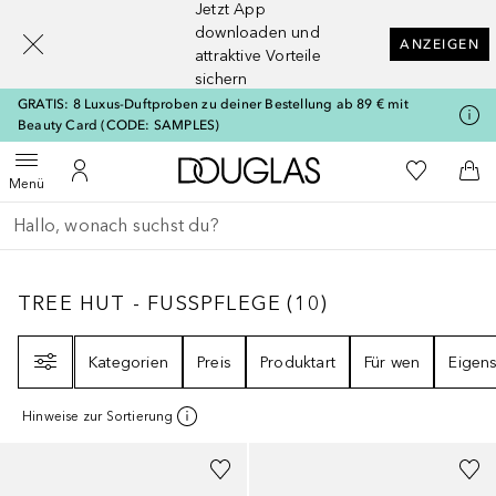
Jetzt App
[navigation.slideout.screenreader]
downloaden und
ANZEIGEN
attraktive Vorteile
sichern
GRATIS: 8 Luxus-Duftproben zu deiner Bestellung ab 89 € mit
Beauty Card (CODE: SAMPLES)
Zur Douglas Startseite
Zu Meiner 
Menü öffnen
Zu Meinem Kundenkonto
Zum
Menü
Gehe zurück
Suche ausführen
TREE HUT - FUSSPFLEGE
10
ERGEBNISSE
TREE HUT - FUSSPFLEGE
(
10
)
Filter
Kategorien
Preis
Produktart
Für wen
Eigens
Hinweise zur Sortierung