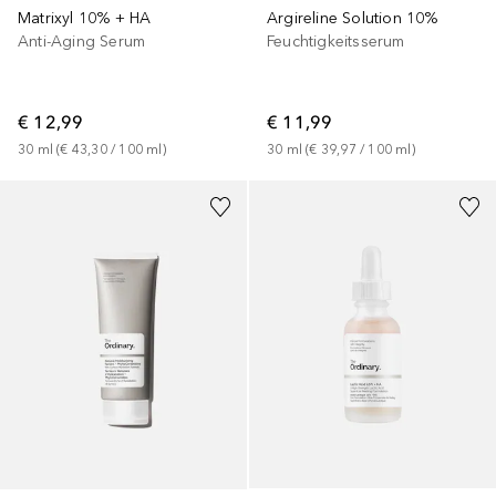
Matrixyl 10% + HA
Argireline Solution 10%
Anti-Aging Serum
Feuchtigkeitsserum
€ 12,99
€ 11,99
30
ml
 (
€ 43,30
 / 
100
ml
)
30
ml
 (
€ 39,97
 / 
100
ml
)