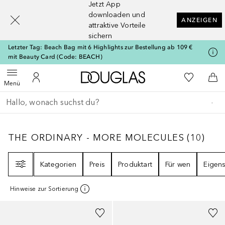
Jetzt App
[navigation.slideout.screenreader]
downloaden und
ANZEIGEN
attraktive Vorteile
sichern
Letzter Tag: Beach Bag mit 6 Highlights zur Bestellung ab 109 €
mit Beauty Card (Code: BEACH)
Zur Douglas Startseite
Zu Meiner 
Menü öffnen
Zu Meinem Kundenkonto
Zum
Menü
Gehe zurück
Suche ausführen
THE ORDINARY - MORE MOLECULES
10
ERG
THE ORDINARY - MORE MOLECULES
(
10
)
Filter
Kategorien
Preis
Produktart
Für wen
Eigens
Hinweise zur Sortierung