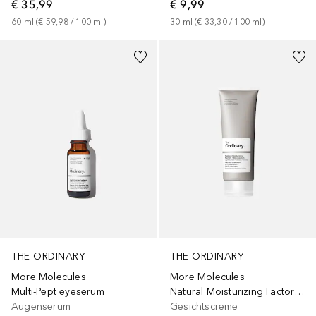
€ 35,99
€ 9,99
60
ml
 (
€ 59,98
 / 
100
ml
)
30
ml
 (
€ 33,30
 / 
100
ml
)
THE ORDINARY
THE ORDINARY
More Molecules
More Molecules
Multi-Pept eyeserum
Natural Moisturizing Factors + Beta Glucan
Augenserum
Gesichtscreme