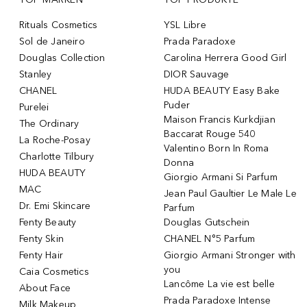
Rituals Cosmetics
YSL Libre
Sol de Janeiro
Prada Paradoxe
Douglas Collection
Carolina Herrera Good Girl
Stanley
DIOR Sauvage
CHANEL
HUDA BEAUTY Easy Bake
Puder
Purelei
Maison Francis Kurkdjian
The Ordinary
Baccarat Rouge 540
La Roche-Posay
Valentino Born In Roma
Charlotte Tilbury
Donna
HUDA BEAUTY
Giorgio Armani Si Parfum
MAC
Jean Paul Gaultier Le Male Le
Dr. Emi Skincare
Parfum
Fenty Beauty
Douglas Gutschein
Fenty Skin
CHANEL N°5 Parfum
Fenty Hair
Giorgio Armani Stronger with
you
Caia Cosmetics
Lancôme La vie est belle
About Face
Prada Paradoxe Intense
Milk Makeup