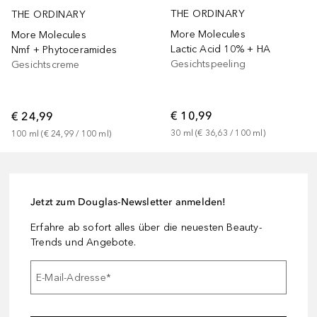
THE ORDINARY
THE ORDINARY
More Molecules
More Molecules
Lactic Acid 10% + HA
Nmf + Phytoceramides
Gesichtspeeling
Gesichtscreme
€ 10,99
€ 24,99
30
ml
 (
€ 36,63
 / 
100
ml
)
100
ml
 (
€ 24,99
 / 
100
ml
)
Jetzt zum Douglas-Newsletter anmelden!
Erfahre ab sofort alles über die neuesten Beauty-
Trends und Angebote.
E-Mail-Adresse
*