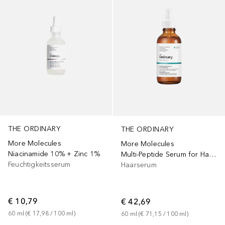
THE ORDINARY
THE ORDINARY
More Molecules
More Molecules
Niacinamide 10% + Zinc 1%
Multi-Peptide Serum for Hair Density
Feuchtigkeitsserum
Haarserum
€ 10,79
€ 42,69
60
ml
 (
€ 17,98
 / 
100
ml
)
60
ml
 (
€ 71,15
 / 
100
ml
)