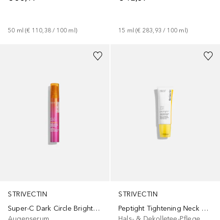
50
ml
 (
€ 110,38
 / 
100
ml
)
15
ml
 (
€ 283,93
 / 
100
ml
)
STRIVECTIN
STRIVECTIN
Super-C Dark Circle Brightening Eye Serum
Peptight Tightening Neck Serum Roller
Augenserum
Hals- & Dekolletee-Pflege