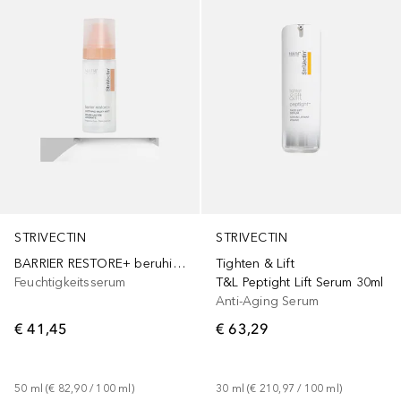
STRIVECTIN
STRIVECTIN
BARRIER RESTORE+ beruhigender Milchnebel
Tighten & Lift
Feuchtigkeitsserum
T&L Peptight Lift Serum 30ml
Anti-Aging Serum
€ 41,45
€ 63,29
50
ml
 (
€ 82,90
 / 
100
ml
)
30
ml
 (
€ 210,97
 / 
100
ml
)