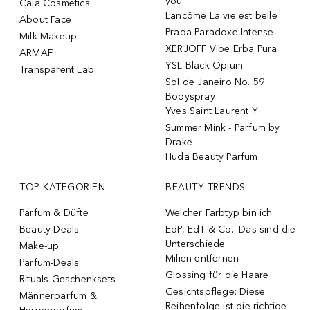
you
Caia Cosmetics
Lancôme La vie est belle
About Face
Prada Paradoxe Intense
Milk Makeup
XERJOFF Vibe Erba Pura
ARMAF
YSL Black Opium
Transparent Lab
Sol de Janeiro No. 59
Bodyspray
Yves Saint Laurent Y
Summer Mink - Parfum by
Drake
Huda Beauty Parfum
TOP KATEGORIEN
BEAUTY TRENDS
Parfum & Düfte
Welcher Farbtyp bin ich
Beauty Deals
EdP, EdT & Co.: Das sind die
Unterschiede
Make-up
Milien entfernen
Parfum-Deals
Glossing für die Haare
Rituals Geschenksets
Gesichtspflege: Diese
Männerparfum &
Reihenfolge ist die richtige