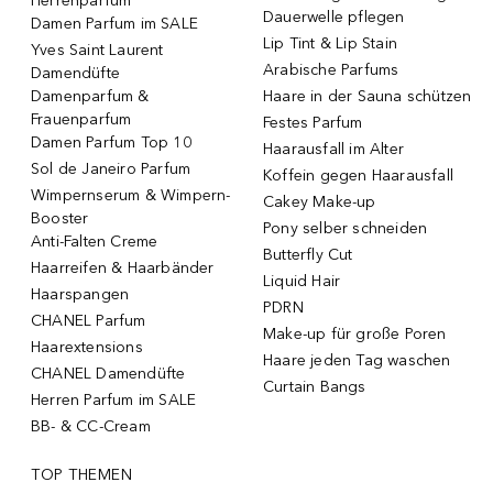
Herrenparfum
Dauerwelle pflegen
Damen Parfum im SALE
Lip Tint & Lip Stain
Yves Saint Laurent
Arabische Parfums
Damendüfte
Damenparfum &
Haare in der Sauna schützen
Frauenparfum
Festes Parfum
Damen Parfum Top 10
Haarausfall im Alter
Sol de Janeiro Parfum
Koffein gegen Haarausfall
Wimpernserum & Wimpern-
Cakey Make-up
Booster
Pony selber schneiden
Anti-Falten Creme
Butterfly Cut
Haarreifen & Haarbänder
Liquid Hair
Haarspangen
PDRN
CHANEL Parfum
Make-up für große Poren
Haarextensions
Haare jeden Tag waschen
CHANEL Damendüfte
Curtain Bangs
Herren Parfum im SALE
BB- & CC-Cream
TOP THEMEN