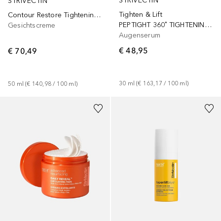
STRIVECTIN
STRIVECTIN
Tighten & Lift
Contour Restore Tightening & Sculpting Face Cream
PEPTIGHT 360˚ TIGHTENING EYE SERUM
Gesichtscreme
Augenserum
€ 48,95
€ 70,49
30
ml
 (
€ 163,17
 / 
100
ml
)
50
ml
 (
€ 140,98
 / 
100
ml
)