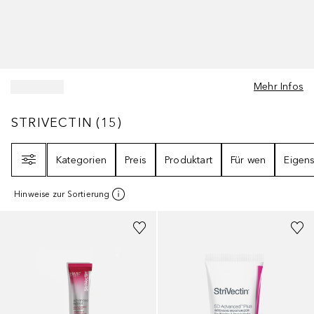
Mehr Infos
STRIVECTIN
15
ERGEBNISSE
STRIVECTIN
(
15
)
Filter
Kategorien
Preis
Produktart
Für wen
Eigens
Hinweise zur Sortierung