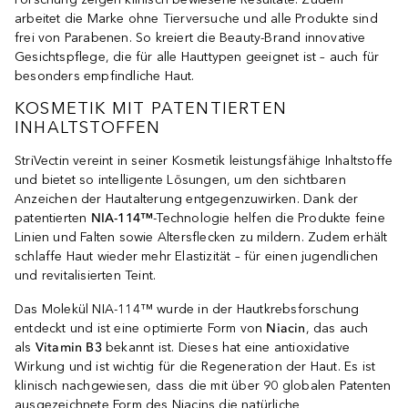
arbeitet die Marke ohne Tierversuche und alle Produkte sind
frei von Parabenen. So kreiert die Beauty-Brand innovative
Gesichtspflege, die für alle Hauttypen geeignet ist – auch für
besonders empfindliche Haut.
KOSMETIK MIT PATENTIERTEN
INHALTSTOFFEN
StriVectin vereint in seiner Kosmetik leistungsfähige Inhaltstoffe
und bietet so intelligente Lösungen, um den sichtbaren
Anzeichen der Hautalterung entgegenzuwirken. Dank der
patentierten
NIA-114™
-Technologie helfen die Produkte feine
Linien und Falten sowie Altersflecken zu mildern. Zudem erhält
schlaffe Haut wieder mehr Elastizität – für einen jugendlichen
und revitalisierten Teint.
Das Molekül NIA-114™ wurde in der Hautkrebsforschung
entdeckt und ist eine optimierte Form von
Niacin
, das auch
als
Vitamin B3
bekannt ist. Dieses hat eine antioxidative
Wirkung und ist wichtig für die Regeneration der Haut. Es ist
klinisch nachgewiesen, dass die mit über 90 globalen Patenten
ausgezeichnete Form des Niacins die natürliche