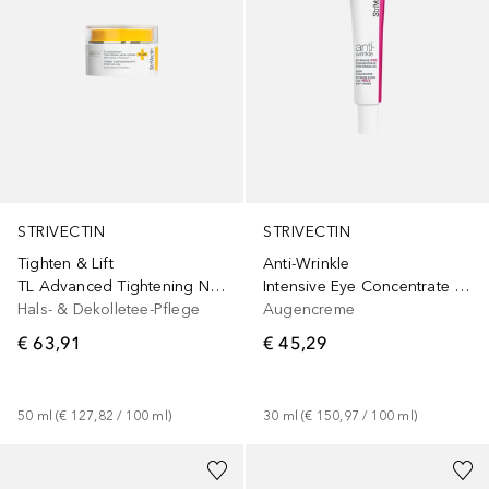
STRIVECTIN
STRIVECTIN
Anti-Wrinkle
Tighten & Lift
Intensive Eye Concentrate for Wrinkles PLUS
TL Advanced Tightening Neck Cream Plus Ujędrniający krem na szyję i dekolt z peptydami
Augencreme
Hals- & Dekolletee-Pflege
€ 45,29
€ 63,91
30
ml
 (
€ 150,97
 / 
100
ml
)
50
ml
 (
€ 127,82
 / 
100
ml
)