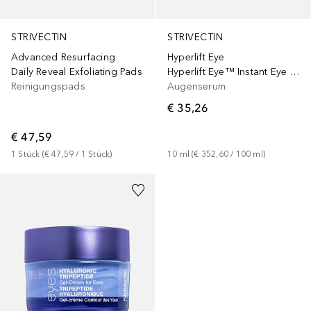
STRIVECTIN
STRIVECTIN
Advanced Resurfacing
Hyperlift Eye
Daily Reveal Exfoliating Pads
Hyperlift Eye™ Instant Eye Fix
Reinigungspads
Augenserum
€ 35,26
€ 47,59
1
Stück
 (
€ 47,59
 / 
1
Stück
)
10
ml
 (
€ 352,60
 / 
100
ml
)