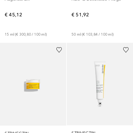
€ 45,12
€ 51,92
15
ml
 (
€ 300,80
 / 
100
ml
)
50
ml
 (
€ 103,84
 / 
100
ml
)