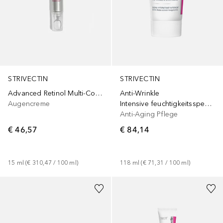
STRIVECTIN
STRIVECTIN
Advanced Retinol Multi-Correct Eye Cream
Anti-Wrinkle
Augencreme
Intensive feuchtigkeitsspendende Pflege
Anti-Aging Pflege
€ 46,57
€ 84,14
15
ml
 (
€ 310,47
 / 
100
ml
)
118
ml
 (
€ 71,31
 / 
100
ml
)