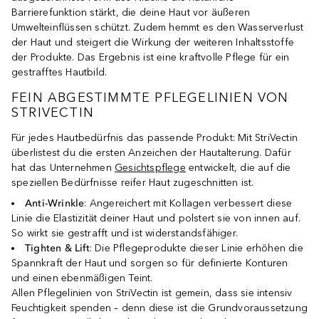
Barrierefunktion stärkt, die deine Haut vor äußeren
Umwelteinflüssen schützt. Zudem hemmt es den Wasserverlust
der Haut und steigert die Wirkung der weiteren Inhaltsstoffe
der Produkte. Das Ergebnis ist eine kraftvolle Pflege für ein
gestrafftes Hautbild.
FEIN ABGESTIMMTE PFLEGELINIEN VON
STRIVECTIN
Für jedes Hautbedürfnis das passende Produkt: Mit StriVectin
überlistest du die ersten Anzeichen der Hautalterung. Dafür
hat das Unternehmen
Gesichtspflege
entwickelt, die auf die
speziellen Bedürfnisse reifer Haut zugeschnitten ist.
Anti-Wrinkle
: Angereichert mit Kollagen verbessert diese
Linie die Elastizität deiner Haut und polstert sie von innen auf.
So wirkt sie gestrafft und ist widerstandsfähiger.
Tighten & Lift
: Die Pflegeprodukte dieser Linie erhöhen die
Spannkraft der Haut und sorgen so für definierte Konturen
und einen ebenmäßigen Teint.
Allen Pflegelinien von StriVectin ist gemein, dass sie intensiv
Feuchtigkeit spenden – denn diese ist die Grundvoraussetzung