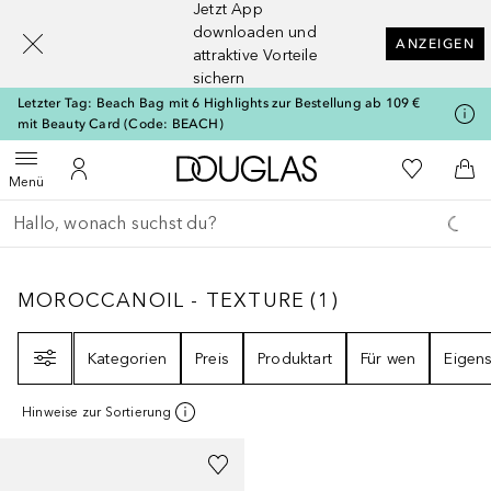
Jetzt App
[navigation.slideout.screenreader]
downloaden und
ANZEIGEN
attraktive Vorteile
sichern
Letzter Tag: Beach Bag mit 6 Highlights zur Bestellung ab 109 €
mit Beauty Card (Code: BEACH)
Zur Douglas Startseite
Zu Meiner 
Menü öffnen
Zu Meinem Kundenkonto
Zum
Menü
Gehe zurück
Suche ausführen
MOROCCANOIL - TEXTURE
1
ERGEBNISSE
MOROCCANOIL - TEXTURE
(
1
)
Filter
Kategorien
Preis
Produktart
Für wen
Eigens
Hinweise zur Sortierung