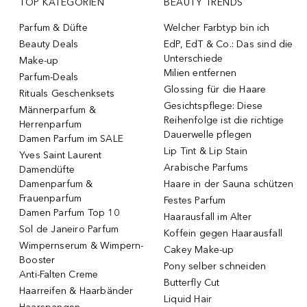
TOP KATEGORIEN
BEAUTY TRENDS
Parfum & Düfte
Welcher Farbtyp bin ich
Beauty Deals
EdP, EdT & Co.: Das sind die
Unterschiede
Make-up
Milien entfernen
Parfum-Deals
Glossing für die Haare
Rituals Geschenksets
Gesichtspflege: Diese
Männerparfum &
Reihenfolge ist die richtige
Herrenparfum
Dauerwelle pflegen
Damen Parfum im SALE
Lip Tint & Lip Stain
Yves Saint Laurent
Arabische Parfums
Damendüfte
Damenparfum &
Haare in der Sauna schützen
Frauenparfum
Festes Parfum
Damen Parfum Top 10
Haarausfall im Alter
Sol de Janeiro Parfum
Koffein gegen Haarausfall
Wimpernserum & Wimpern-
Cakey Make-up
Booster
Pony selber schneiden
Anti-Falten Creme
Butterfly Cut
Haarreifen & Haarbänder
Liquid Hair