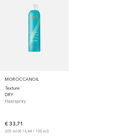
MOROCCANOIL
Texture
DRY
Haarspray
€ 33,71
205
ml
 (
€ 16,44
 / 
100
ml
)