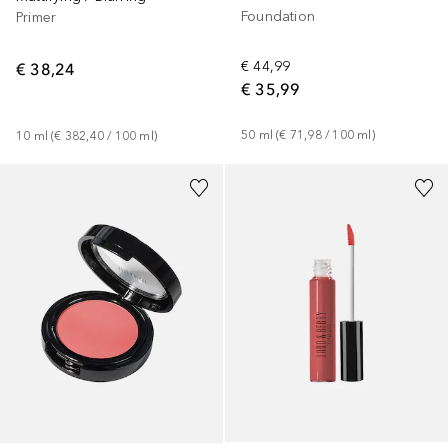
Foundation
Primer
€ 44,99
€ 38,24
€ 35,99
50
ml
 (
€ 71,98
 / 
100
ml
)
10
ml
 (
€ 382,40
 / 
100
ml
)
+
4