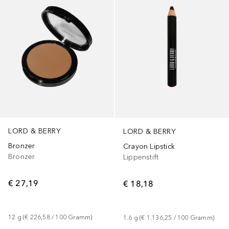
LORD & BERRY
LORD & BERRY
Bronzer
Crayon Lipstick
Bronzer
Lippenstift
€ 27,19
€ 18,18
12
g
 (
€ 226,58
 / 
100
Gramm
)
1.6
g
 (
€ 1.136,25
 / 
100
Gramm
)
+
1
+
1