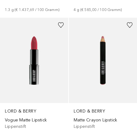
1.3
g
 (
€ 1.437,69
 / 
100
Gramm
)
4
g
 (
€ 585,00
 / 
100
Gramm
)
+
1
LORD & BERRY
LORD & BERRY
Vogue Matte Lipstick
Matte Crayon Lipstick
Lippenstift
Lippenstift