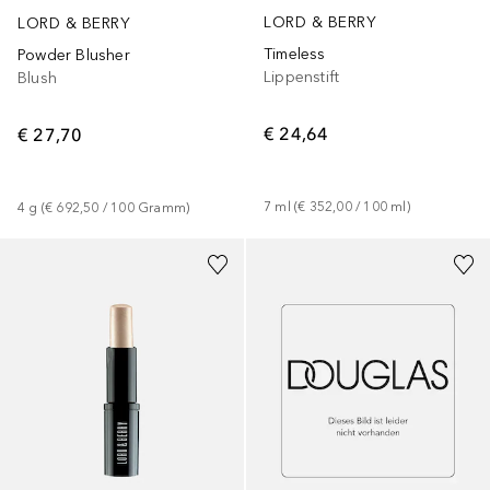
LORD & BERRY
LORD & BERRY
Timeless
Powder Blusher
Lippenstift
Blush
€ 24,64
€ 27,70
7
ml
 (
€ 352,00
 / 
100
ml
)
4
g
 (
€ 692,50
 / 
100
Gramm
)