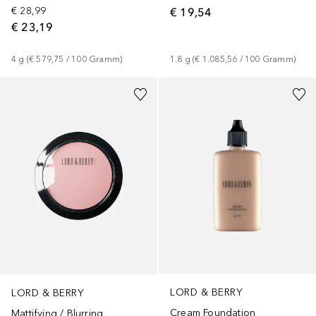
€ 28,99
€ 19,54
€ 23,19
4
g
 (
€ 579,75
 / 
100
Gramm
)
1.8
g
 (
€ 1.085,56
 / 
100
Gramm
)
LORD & BERRY
LORD & BERRY
Cream Foundation
Mattifying / Blurring