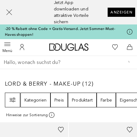
Jetzt App
[navigation.slideout.screenreader]
downloaden und
ANZEIGEN
attraktive Vorteile
sichern
-20 % Rabatt ohne Code + Gratis-Versand. Jetzt Sommer-Must-
Haves shoppen!
Zur Douglas Startseite
Zu Meiner 
Menü öffnen
Zu Meinem Kundenkonto
Zum
Menü
Gehe zurück
Suche ausführen
LORD & BERRY - MAKE-UP
12
ERGEBNISSE
LORD & BERRY - MAKE-UP
(
12
)
Filter
Kategorien
Preis
Produktart
Farbe
Eigensc
Hinweise zur Sortierung