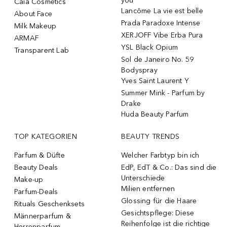
you
Caia Cosmetics
Lancôme La vie est belle
About Face
Prada Paradoxe Intense
Milk Makeup
XERJOFF Vibe Erba Pura
ARMAF
YSL Black Opium
Transparent Lab
Sol de Janeiro No. 59
Bodyspray
Yves Saint Laurent Y
Summer Mink - Parfum by
Drake
Huda Beauty Parfum
TOP KATEGORIEN
BEAUTY TRENDS
Parfum & Düfte
Welcher Farbtyp bin ich
Beauty Deals
EdP, EdT & Co.: Das sind die
Unterschiede
Make-up
Milien entfernen
Parfum-Deals
Glossing für die Haare
Rituals Geschenksets
Gesichtspflege: Diese
Männerparfum &
Reihenfolge ist die richtige
Herrenparfum