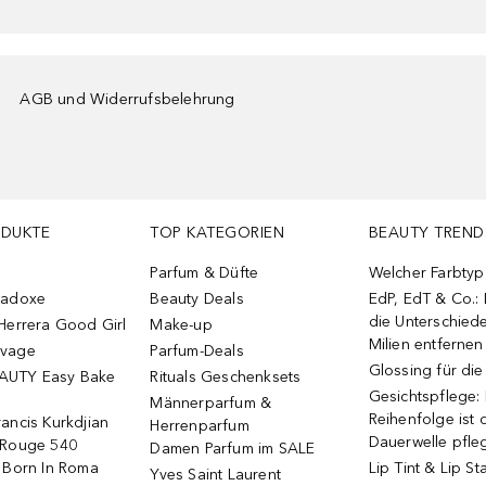
AGB und Widerrufsbelehrung
ODUKTE
TOP KATEGORIEN
BEAUTY TREND
Parfum & Düfte
Welcher Farbtyp 
radoxe
Beauty Deals
EdP, EdT & Co.:
die Unterschied
Herrera Good Girl
Make-up
Milien entfernen
uvage
Parfum-Deals
Glossing für di
AUTY Easy Bake
Rituals Geschenksets
Gesichtspflege:
Männerparfum &
Reihenfolge ist d
ancis Kurkdjian
Herrenparfum
Dauerwelle pfle
 Rouge 540
Damen Parfum im SALE
o Born In Roma
Lip Tint & Lip St
Yves Saint Laurent