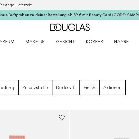
erktage Lieferzeit
uxus-Duftproben zu deiner Bestellung ab 89 € mit Beauty Card (CODE: SAMP
Zur Douglas Startseite
ARFUM
MAKE-UP
GESICHT
KÖRPER
HAARE
ffnen
arfum Menü öffnen
Make-up Menü öffnen
Gesicht Menü öffnen
Körper Menü öffnen
Haare Menü
E
wortung
Zusatzstoffe
Deckkraft
Finish
Aktionen