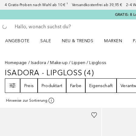
4 Gratis-Proben nach Wahl ab 10 € ¹ Versandkostenfrei ab 39,95 € 2–4 W
GRATIS: 8 L
Gehe zurück
Suche ausführen
ANGEBOTE
SALE
NEU & TRENDS
MARKEN
P
Angebote Menü öffnen
Sale Menü öffnen
NEU & TRENDS Menü öffnen
MARKEN Menü ö
P
Homepage
Isadora
Make-up
Lippen
Lipgloss
ISADORA - LIPGLOSS
(
4
)
ISADORA - LIPGLOSS
4
ERGEBNISS
Filter
Preis
Produktart
Farbe
Eigenschaft
Verant
Hinweise zur Sortierung
+
6
+
1