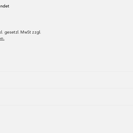
endet
kl. gesetzl. MwSt zzgl.
en.