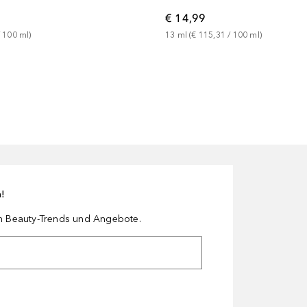
€ 14,99
 
100
ml
)
13
ml
 (
€ 115,31
 / 
100
ml
)
n!
en Beauty-Trends und Angebote.