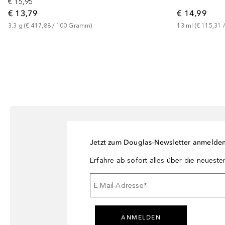
€ 15,95
€ 13,79
€ 14,99
3.3
g
 (
€ 417,88
 / 
100
Gramm
)
13
ml
 (
€ 115,31
 /
Jetzt zum Douglas-Newsletter anmelde
Erfahre ab sofort alles über die neuest
E-Mail-Adresse
*
ANMELDEN