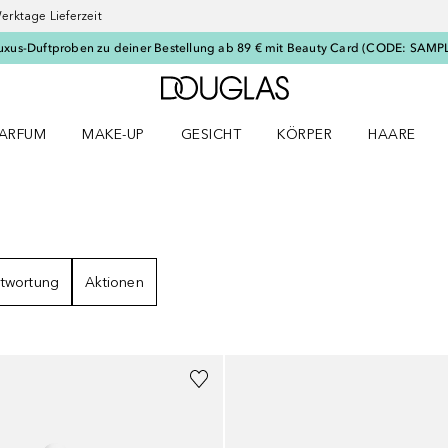
erktage Lieferzeit
uxus-Duftproben zu deiner Bestellung ab 89 € mit Beauty Card (CODE: SAMP
Zur Douglas Startseite
ARFUM
MAKE-UP
GESICHT
KÖRPER
HAARE
ffnen
arfum Menü öffnen
Make-up Menü öffnen
Gesicht Menü öffnen
Körper Menü öffnen
Haare Menü
BNISSE
twortung
Aktionen