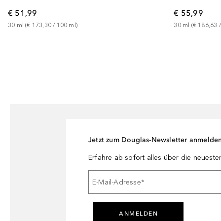
€ 51,99
€ 55,99
30
ml
 (
€ 173,30
 / 
100
ml
)
30
ml
 (
€ 186,63
 /
Jetzt zum Douglas-Newsletter anmelde
Erfahre ab sofort alles über die neuest
E-Mail-Adresse
*
ANMELDEN