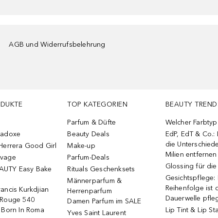
AGB und Widerrufsbelehrung
ODUKTE
TOP KATEGORIEN
BEAUTY TREND
Parfum & Düfte
Welcher Farbtyp 
radoxe
Beauty Deals
EdP, EdT & Co.:
die Unterschied
Herrera Good Girl
Make-up
Milien entfernen
uvage
Parfum-Deals
Glossing für di
AUTY Easy Bake
Rituals Geschenksets
Gesichtspflege:
Männerparfum &
Reihenfolge ist d
ancis Kurkdjian
Herrenparfum
Dauerwelle pfle
 Rouge 540
Damen Parfum im SALE
o Born In Roma
Lip Tint & Lip St
Yves Saint Laurent