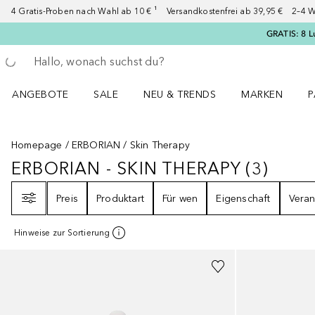
4 Gratis-Proben nach Wahl ab 10 € ¹ Versandkostenfrei ab 39,95 € 2–4 W
GRATIS: 8 L
Gehe zurück
Suche ausführen
ANGEBOTE
SALE
NEU & TRENDS
MARKEN
P
Angebote Menü öffnen
Sale Menü öffnen
NEU & TRENDS Menü öffnen
MARKEN Menü ö
P
Homepage
ERBORIAN
Skin Therapy
ERBORIAN - SKIN THERAPY
(
3
)
ERBORIAN - SKIN THERAPY
3
ERGE
Filter
Preis
Produktart
Für wen
Eigenschaft
Veran
Hinweise zur Sortierung