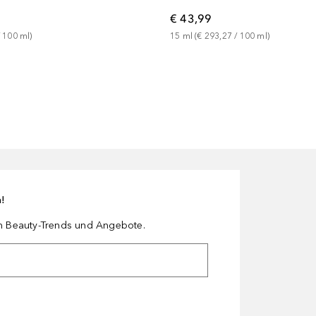
€ 43,99
 
100
ml
)
15
ml
 (
€ 293,27
 / 
100
ml
)
n!
en Beauty-Trends und Angebote.