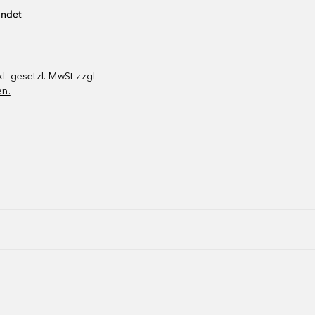
endet
kl. gesetzl. MwSt zzgl.
en.