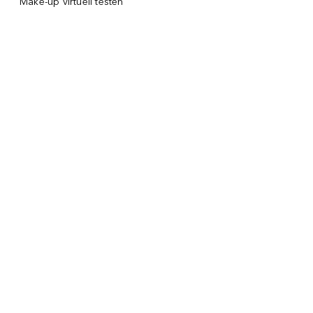
Make-up virtuell testen