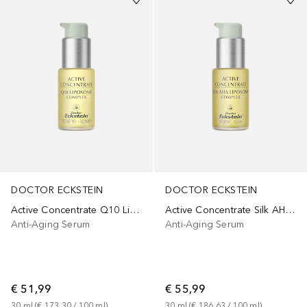
DOCTOR ECKSTEIN
DOCTOR ECKSTEIN
Active Concentrate Q10 Liposome Complex
Active Concentrate Silk AHA Liposome Complex
Anti-Aging Serum
Anti-Aging Serum
€ 51,99
€ 55,99
30
ml
 (
€ 173,30
 / 
100
ml
)
30
ml
 (
€ 186,63
 / 
100
ml
)