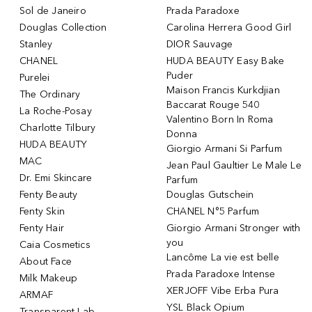
Sol de Janeiro
Prada Paradoxe
Douglas Collection
Carolina Herrera Good Girl
Stanley
DIOR Sauvage
CHANEL
HUDA BEAUTY Easy Bake
Puder
Purelei
Maison Francis Kurkdjian
The Ordinary
Baccarat Rouge 540
La Roche-Posay
Valentino Born In Roma
Charlotte Tilbury
Donna
HUDA BEAUTY
Giorgio Armani Si Parfum
MAC
Jean Paul Gaultier Le Male Le
Dr. Emi Skincare
Parfum
Fenty Beauty
Douglas Gutschein
Fenty Skin
CHANEL N°5 Parfum
Fenty Hair
Giorgio Armani Stronger with
you
Caia Cosmetics
Lancôme La vie est belle
About Face
Prada Paradoxe Intense
Milk Makeup
XERJOFF Vibe Erba Pura
ARMAF
YSL Black Opium
Transparent Lab