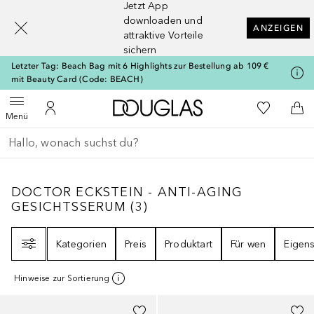
Jetzt App
[navigation.slideout.screenreader]
downloaden und
ANZEIGEN
attraktive Vorteile
sichern
Letzter Tag: Beach Bag mit 6 Highlights zur Bestellung ab 109 €
mit Beauty Card (Code: BEACH)
Zur Douglas Startseite
Zu Meiner 
Menü öffnen
Zu Meinem Kundenkonto
Zum
Menü
Gehe zurück
Suche ausführen
DOCTOR ECKSTEIN - ANTI-AGING GESIC
DOCTOR ECKSTEIN - ANTI-AGING
GESICHTSSERUM
(
3
)
Filter
Kategorien
Preis
Produktart
Für wen
Eigens
Hinweise zur Sortierung